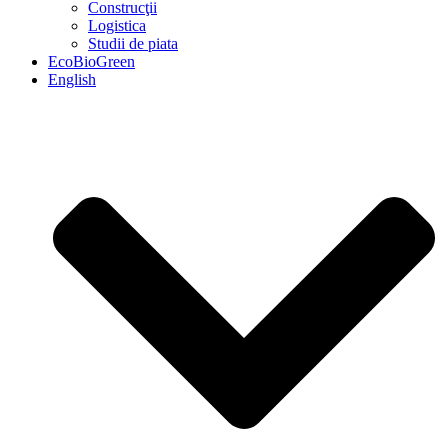
Construcţii
Logistica
Studii de piata
EcoBioGreen
English