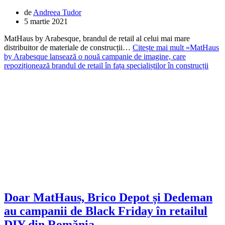
de
Andreea Tudor
5 martie 2021
MatHaus by Arabesque, brandul de retail al celui mai mare
distribuitor de materiale de construcții…
Citește mai mult »
MatHaus
by Arabesque lansează o nouă campanie de imagine, care
repoziționează brandul de retail în fața specialiștilor în construcții
Doar MatHaus, Brico Depot și Dedeman
au campanii de Black Friday în retailul
DIY din Romănia