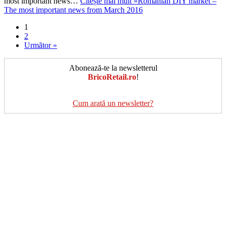
most important news…
Citește mai mult »
Romanian DIY market –
The most important news from March 2016
1
2
Următor »
Abonează-te la newsletterul
BricoRetail.ro
!
Cum arată un newsletter?