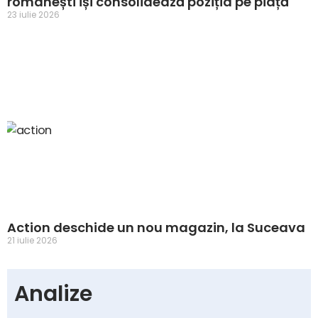
românești își consolidează poziția pe piață
23 iulie 2026
Action deschide un nou magazin, la Suceava
21 iulie 2026
Analize