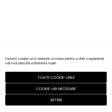
Folosim cookie-uri în website-ul nostru pentru a oferi o experiență
cât mai plăcută vizitatorilor noștri.
TOATE COOKIE-URILE
COOKIE-URI NECESARE
SETĂRI