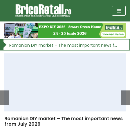
Sari
la
Action deschide două noi magazine, la Orăștie și Vladimirescu
conținut
Romanian DIY market – The most important news from July 2026
EXPO DIY 2026 – Smart Green Home: retrospectiva
ediției aniversare cu numărul 5, în imagini și video