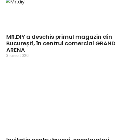
MR.DIY a deschis primul magazin din
București, în centrul comercial GRAND
ARENA
3 iunie 2026
Invitație pentru buyeri, constructori,