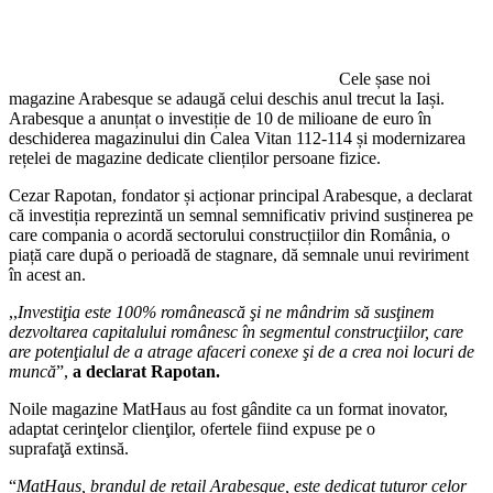
Cele șase noi
magazine Arabesque se adaugă celui deschis anul trecut la Iași.
Arabesque a anunțat o investiție de 10 de milioane de euro în
deschiderea magazinului din Calea Vitan 112-114 și modernizarea
rețelei de magazine dedicate clienților persoane fizice.
Cezar Rapotan, fondator și acționar principal Arabesque, a declarat
că investiția reprezintă un semnal semnificativ privind susținerea pe
care compania o acordă sectorului construcțiilor din România, o
piață care după o perioadă de stagnare, dă semnale unui reviriment
în acest an.
,,
Investiţia este 100% românească şi ne mândrim să susţinem
dezvoltarea capitalului românesc în segmentul construcţiilor, care
are potenţialul de a atrage afaceri conexe şi de a crea noi locuri de
muncă
”,
a declarat Rapotan.
Noile magazine MatHaus au fost gândite ca un format inovator,
adaptat cerinţelor clienţilor, ofertele fiind expuse pe o
suprafaţă extinsă.
“
MatHaus, brandul de retail Arabesque, este dedicat tuturor celor