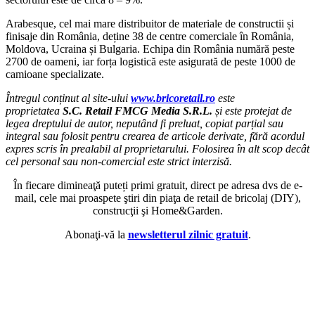
Arabesque, cel mai mare distribuitor de materiale de constructii și
finisaje din România, deține 38 de centre comerciale în România,
Moldova, Ucraina și Bulgaria. Echipa din România numără peste
2700 de oameni, iar forța logistică este asigurată de peste 1000 de
camioane specializate.
Întregul conținut al site-ului
www.bricoretail.ro
este
proprietatea
S.C. Retail FMCG Media S.R.L.
și este protejat de
legea dreptului de autor, neputând fi preluat, copiat parțial sau
integral sau folosit pentru crearea de articole derivate, fără acordul
expres scris în prealabil al proprietarului. Folosirea în alt scop decât
cel personal sau non-comercial este strict interzisă.
În fiecare dimineaţă puteți primi gratuit, direct pe adresa dvs de e-
mail, cele mai proaspete ştiri din piaţa de retail de bricolaj (DIY),
construcţii şi Home&Garden.
Abonaţi-vă la
newsletterul zilnic gratuit
.