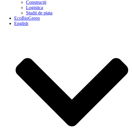
Construcţii
Logistica
Studii de piata
EcoBioGreen
English