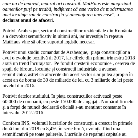
care au de renovat, reparat ori construit. MatHaus este magazinul
oamenilor puşi pe treabă, indiferent că este vorba de modernizarea
unei locuinţe sau de construcţia şi amenajarea unei case
”, a
declarat omul de afaceri.
Potrivit Arabesque, sectorul construcțiilor rezidențiale din România
s-a dezvoltat semnificativ în ultimii ani, iar investiția în rețeaua
MatHaus vine să ofere suportul logistic necesar.
Potrivit unui studiu comandat de Arabesque, piața construcțiilor a
avut o evoluție pozitivă în 2017, iar cifrele din primul trimestru 2018
arată un trend încurajator. Pe fondul creșterii economice , cererea de
spații de birouri, locuințe și construcții industriale a avansat
semnificativ, astfel că afacerile din acest sector s-ar putea apropia în
acest an de borna de 30 de miliarde de lei, cu 3 miliarde de lei peste
nivelul din 2016.
Potrivit datelor studiului, în piața construcțiilor activează peste
60.000 de companii, cu peste 150.000 de angajați. Numărul firmelor
și a forței de muncă declarată oficială s-au menținut constante în
intervalul 2012-2016.
Conform INS, volumul lucrărilor de construcții a crescut în primele
două luni din 2018 cu 8,4%, în serie brută, evoluția fiind una
semnificativă pe toate palierele. Lucrările de reparații capitale au