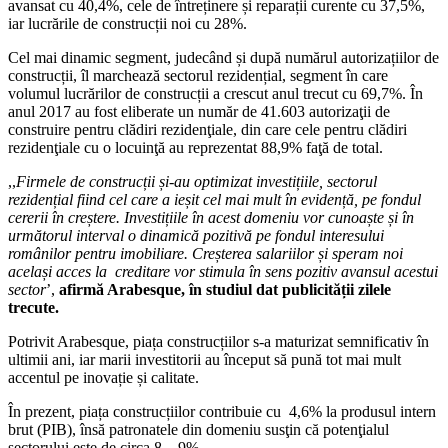
avansat cu 40,4%, cele de întreținere și reparații curente cu 37,5%,
iar lucrările de construcții noi cu 28%.
Cel mai dinamic segment, judecând și după numărul autorizațiilor de
construcții, îl marchează sectorul rezidențial, segment în care
volumul lucrărilor de construcții a crescut anul trecut cu 69,7%. În
anul 2017 au fost eliberate un număr de 41.603 autorizaţii de
construire pentru clădiri rezidenţiale, din care cele pentru clădiri
rezidenţiale cu o locuinţă au reprezentat 88,9% faţă de total.
,,
Firmele de construcții și-au optimizat investițiile, sectorul
rezidențial fiind cel care a ieșit cel mai mult în evidență, pe fondul
cererii în creștere. Investițiile în acest domeniu vor cunoaște și în
următorul interval o dinamică pozitivă pe fondul interesului
românilor pentru imobiliare. Creșterea salariilor și speram noi
același acces la creditare vor stimula în sens pozitiv avansul acestui
sector
’,
afirmă Arabesque, în studiul dat publicității zilele
trecute.
Potrivit Arabesque, piața construcțiilor s-a maturizat semnificativ în
ultimii ani, iar marii investitorii au început să pună tot mai mult
accentul pe inovație și calitate.
În prezent, piața construcțiilor contribuie cu 4,6% la produsul intern
brut (PIB), însă patronatele din domeniu susţin că potenţialul
sectorului este de circa 8 – 9%.