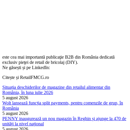
este cea mai importantă publicaţie B2B din România dedicată
exclusiv pieţei de retail de bricolaj (DIY).
Ne găsești și pe LinkedIn:
Citește și RetailFMCG.ro
Situația deschiderilor de magazine din retailul alimentar din
România, în luna iulie 2026
5 august 2026
Wolt lansează funcția split payments, pentru comenzile de grup, în
România
5 august 2026
PENNY inaugurează un nou magazin în Reghin și ajunge la 470 de
unități la nivel național
5 august 2026