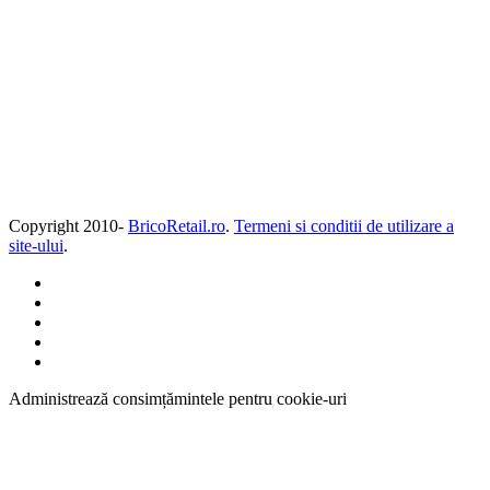
Copyright 2010-
BricoRetail.ro
.
Termeni si conditii de utilizare a
site-ului
.
Administrează consimțămintele pentru cookie-uri