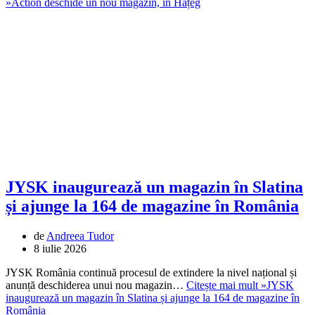
»
Action deschide un nou magazin, în Hațeg
JYSK inaugurează un magazin în Slatina
și ajunge la 164 de magazine în România
de
Andreea Tudor
8 iulie 2026
JYSK România continuă procesul de extindere la nivel național și
anunță deschiderea unui nou magazin…
Citește mai mult »
JYSK
inaugurează un magazin în Slatina și ajunge la 164 de magazine în
România