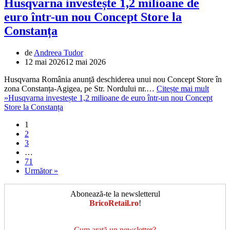
Husqvarna investește 1,2 milioane de
euro într-un nou Concept Store la
Constanța
de
Andreea Tudor
12 mai 2026
12 mai 2026
Husqvarna România anunță deschiderea unui nou Concept Store în
zona Constanța-Agigea, pe Str. Nordului nr.…
Citește mai mult
»
Husqvarna investește 1,2 milioane de euro într-un nou Concept
Store la Constanța
1
2
3
…
71
Următor »
Abonează-te la newsletterul
BricoRetail.ro
!
Cum arată un newsletter?