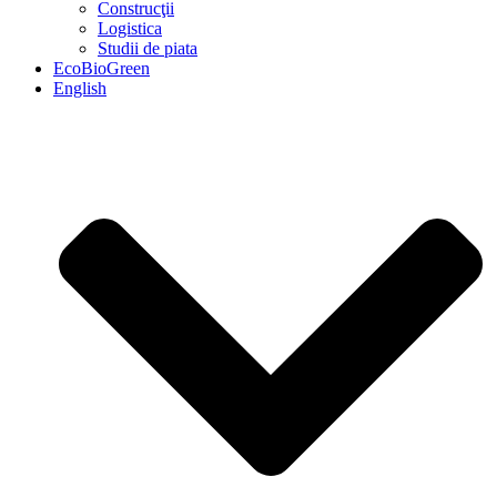
Construcţii
Logistica
Studii de piata
EcoBioGreen
English