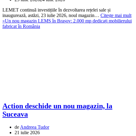
LEMET continuă investițiile în dezvoltarea rețelei sale și
inaugurează, astăzi, 23 iulie 2026, noul magazin…
Citește mai mult
»
Un nou magazin LEMS în Brașov: 2.000 mp dedicați mobilierului
fabricat în România
Action deschide un nou magazin, la
Suceava
de
Andreea Tudor
21 iulie 2026