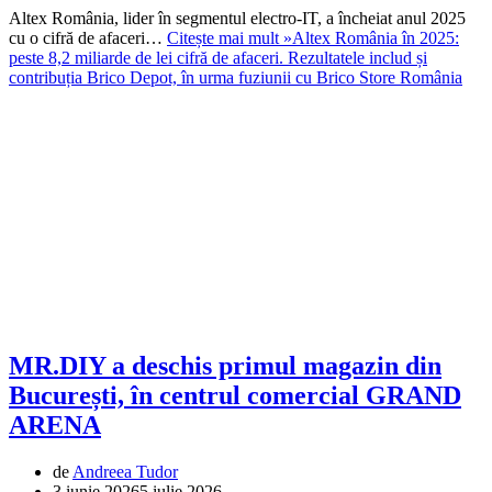
Altex România, lider în segmentul electro-IT, a încheiat anul 2025
cu o cifră de afaceri…
Citește mai mult »
Altex România în 2025:
peste 8,2 miliarde de lei cifră de afaceri. Rezultatele includ și
contribuția Brico Depot, în urma fuziunii cu Brico Store România
MR.DIY a deschis primul magazin din
București, în centrul comercial GRAND
ARENA
de
Andreea Tudor
3 iunie 2026
5 iulie 2026