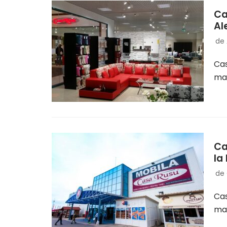
Ca
Al
de
Cas
mag
Ca
la 
de
Cas
mai