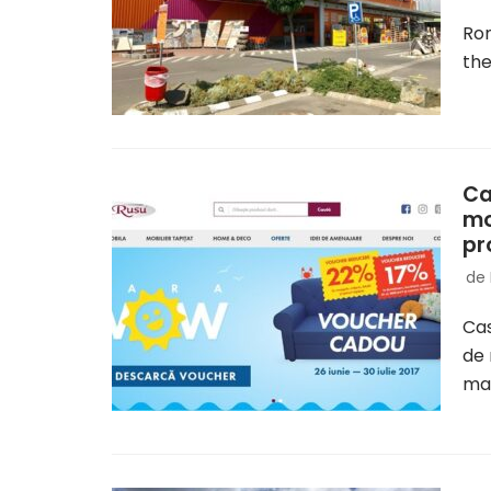
Rom
th
Ca
mo
pr
de
Cas
de 
mai