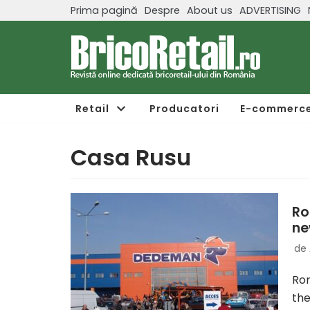
Prima pagină
Despre
About us
ADVERTISING
Sari
la
conținut
Retail
Producatori
E-commerc
Casa Rusu
Ro
ne
de
Rom
th