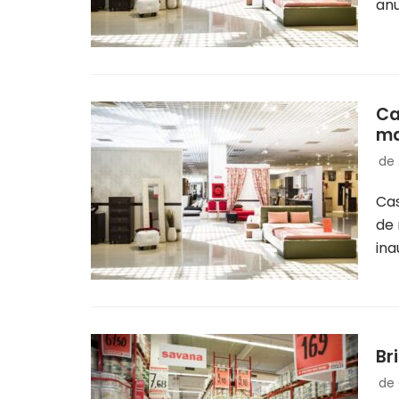
an
Ca
ma
de
Cas
de 
in
Br
de