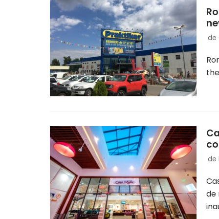
Ro
ne
de
Rom
th
Ca
co
de
Cas
de 
in