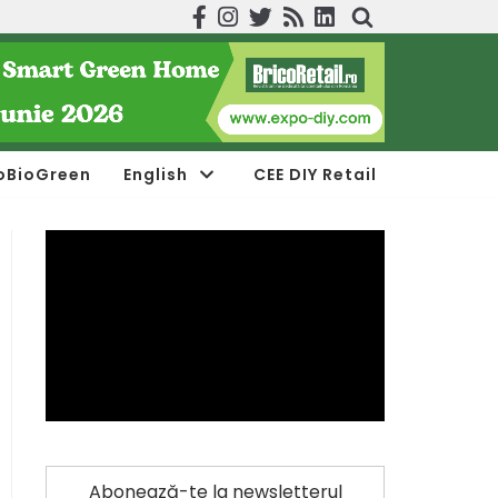
oBioGreen
English
CEE DIY Retail
Abonează-te la newsletterul