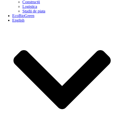
Construcţii
Logistica
Studii de piata
EcoBioGreen
English