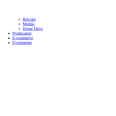
Bricolaj
Mobila
Home Deco
Producatori
E-commerce
Evenimente