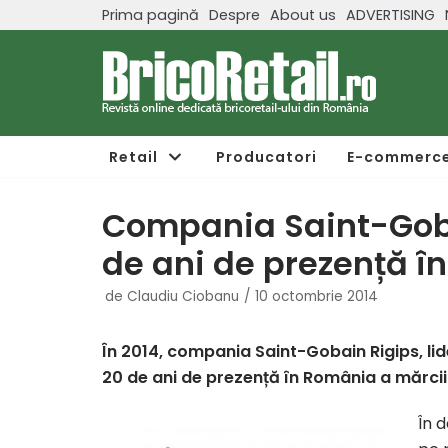
Prima pagină
Despre
About us
ADVERTISING
Sari
la
conținut
Retail
Producatori
E-commerc
Compania Saint-Gob
de ani de prezență î
de
Claudiu Ciobanu
10 octombrie 2014
În 2014, compania Saint-Gobain Rigips, li
20 de ani de prezență în România a mărcii 
În 