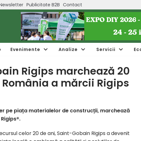
Newsletter
Publicitate B2B
Contact
e
Evenimente
Analize
Servicii
Ec
ain Rigips marchează 20
n România a mărcii Rigips
der pe piața materialelor de construcții, marchează
Rigips®.
decursul celor 20 de ani, Saint-Gobain Rigips a devenit