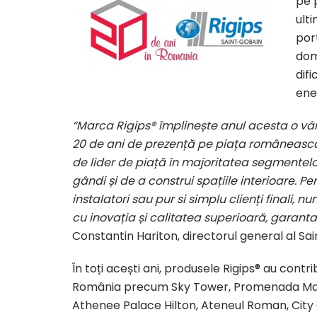
pe p
ult
port
dom
dif
ene
“Marca Rigips® împlinește anul acesta o vâ
20 de ani de prezență pe piața românească,
de lider de piață în majoritatea segmentelo
gândi și de a construi spațiile interioare. Pent
instalatori sau pur si simplu clienți finali,
cu inovația și calitatea superioară, garantat
Constantin Hariton, directorul general al Sa
În toți acești ani, produsele Rigips® au contr
România precum Sky Tower, Promenada Mall,
Athenee Palace Hilton, Ateneul Roman, City 