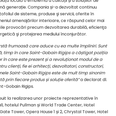
iața locală o emblemă a calității și a soluțiilor de
imă generație. Compania și-a dezvoltat continuu
ofoliul de sisteme, produse şi servicii, oferite în
eniul amenajărilor interioare, ce răspund celor mai
icile provocări precum dezvoltarea durabilă, eficienţa
rgetică şi protejarea mediului înconjurător.
rstă frumoasă care aduce cu ea multe împliniri. Sunt
 timp în care Saint-Gobain Rigips a câștigat poziția
r în care este prezent și a revoluționat modul de a
ru clienți, fie ei arhitecți, dezvoltatori, constructori,
 numele Saint-Gobain Rigips este de mult timp sinonim
ă prin fiecare produs și soluție oferită”
a declarat dl.
int-Gobain Rigips.
ibuit la realizarea unor proiecte reprezentative în
 hotelul Pullman și World Trade Center, Hotel
Gate Tower, Opera House 1 și 2, Chrystal Tower, Hotel