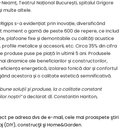
-Neamț, Teatrul Național București, spitalul Grigore
 multe altele.
Rigips s-a evidențiat prin inovație, diversificând
est moment o gamă de peste 600 de repere, ce includ
, plafoane fixe și demontabile cu calități acustice
, profile metalice și accesorii, etc. Circa 35% din cifra
produse puse pe piață în ultimii 5 ani. Produsele
i dinamice ale beneficiarilor și constructorilor,
 eficiența energetică, izolarea fonică dar și confortul
gând acestora și o calitate estetică semnificativă.
bune soluții și produse, la o calitate constant
lor noștri”
a declarat dl. Constantin Hariton,
irect pe adresa dvs de e-mail, cele mai proaspete ştiri
laj (DIY), construcţii şi Home&Garden.