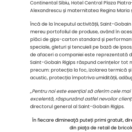
Continental Sibiu, Hotel Central Plaza Piatra
Alexandrescu și maternitatea Regina Maria și
Încă de la începutul activității, Saint-Gobain 
mereu portofoliul de produse, având în ac
plăci de gips-carton standard și performante
speciale, gleturi și tencuieli pe bază de ipsos
de afaceri a companiei este reprezentată de 
Saint-Gobain Rigips răspund cerințelor tot ma
precum: protecția la foc, izolarea termică și
acustic, protecția împotriva umidității, adău
„Pentru noi este esențial să oferim cele mai 
excelentă, răspunzând astfel nevoilor clienți
directorul general al Saint-Gobain Rigips.
În fiecare dimineaţă puteți primi gratuit, d
din piaţa de retail de brico