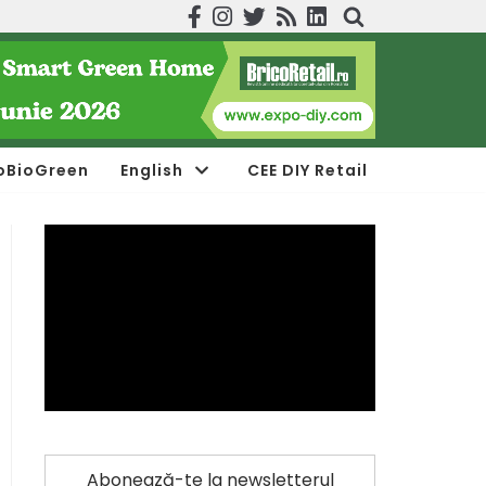
oBioGreen
English
CEE DIY Retail
Abonează-te la newsletterul