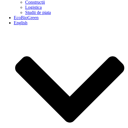
Construcţii
Logistica
Studii de piata
EcoBioGreen
English