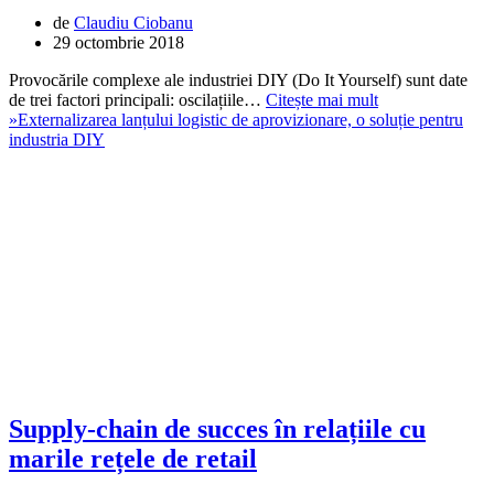
de
Claudiu Ciobanu
29 octombrie 2018
Provocările complexe ale industriei DIY (Do It Yourself) sunt date
de trei factori principali: oscilațiile…
Citește mai mult
»
Externalizarea lanțului logistic de aprovizionare, o soluție pentru
industria DIY
Supply-chain de succes în relațiile cu
marile rețele de retail