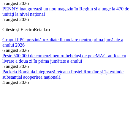
5 august 2026
PENNY inaugurează un nou magazin în Reghin și ajunge la 470 de
unități la nivel național
5 august 2026
Citește și ElectroRetail.ro
Grupul PPC prezintă rezultate financiare pentru prima jumătate a
anului 2026
6 august 2026
Peste 500.000 de comenzi pentru bebeluși de pe eMAG au fost cu
livrare a doua zi în prima jumătate a anului
5 august 2026
Packeta România integrează rețeaua Poștei Române și își extinde
substanțial acoperirea națională
4 august 2026