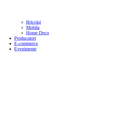
Bricolaj
Mobila
Home Deco
Producatori
E-commerce
Evenimente