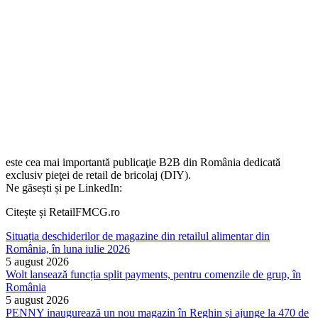
este cea mai importantă publicaţie B2B din România dedicată
exclusiv pieţei de retail de bricolaj (DIY).
Ne găsești și pe LinkedIn:
Citește și RetailFMCG.ro
Situația deschiderilor de magazine din retailul alimentar din
România, în luna iulie 2026
5 august 2026
Wolt lansează funcția split payments, pentru comenzile de grup, în
România
5 august 2026
PENNY inaugurează un nou magazin în Reghin și ajunge la 470 de