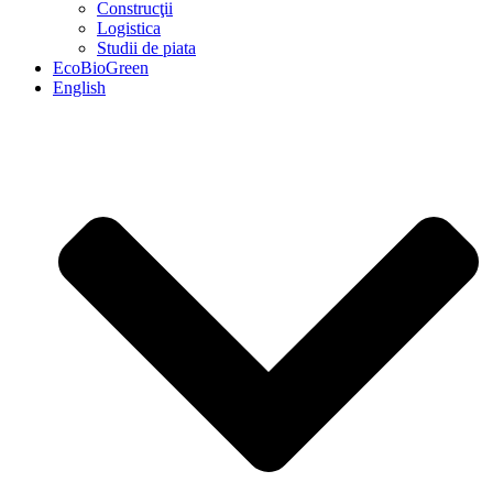
Construcţii
Logistica
Studii de piata
EcoBioGreen
English