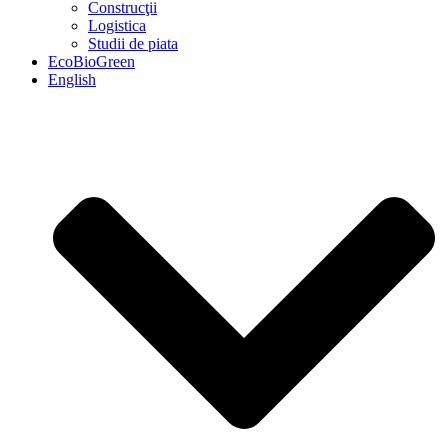
Construcţii
Logistica
Studii de piata
EcoBioGreen
English