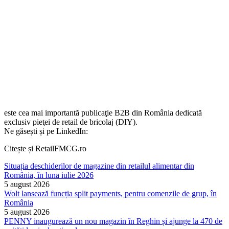
este cea mai importantă publicaţie B2B din România dedicată
exclusiv pieţei de retail de bricolaj (DIY).
Ne găsești și pe LinkedIn:
Citește și RetailFMCG.ro
Situația deschiderilor de magazine din retailul alimentar din
România, în luna iulie 2026
5 august 2026
Wolt lansează funcția split payments, pentru comenzile de grup, în
România
5 august 2026
PENNY inaugurează un nou magazin în Reghin și ajunge la 470 de