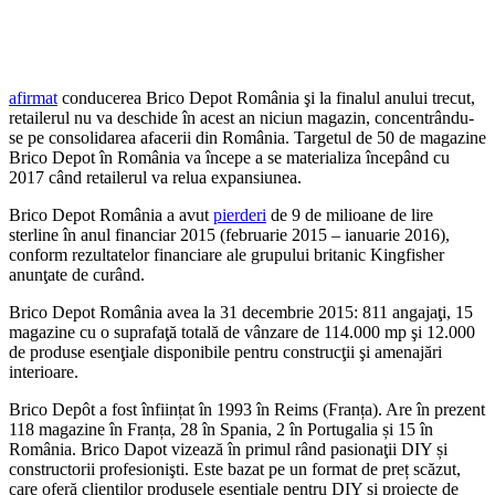
afirmat
conducerea Brico Depot România şi la finalul anului trecut,
retailerul nu va deschide în acest an niciun magazin, concentrându-
se pe consolidarea afacerii din România. Targetul de 50 de magazine
Brico Depot în România va începe a se materializa începând cu
2017 când retailerul va relua expansiunea.
Brico Depot România a avut
pierderi
de 9 de milioane de lire
sterline în anul financiar 2015 (februarie 2015 – ianuarie 2016),
conform rezultatelor financiare ale grupului britanic Kingfisher
anunţate de curând.
Brico Depot România avea la 31 decembrie 2015: 811 angajaţi, 15
magazine cu o suprafaţă totală de vânzare de 114.000 mp şi 12.000
de produse esenţiale disponibile pentru construcţii şi amenajări
interioare.
Brico Depôt a fost înființat în 1993 în Reims (Franța). Are în prezent
118 magazine în Franța, 28 în Spania, 2 în Portugalia și 15 în
România. Brico Dapot vizează în primul rând pasionaţii DIY și
constructorii profesionişti. Este bazat pe un format de preț scăzut,
care oferă clienţilor produsele esențiale pentru DIY și proiecte de