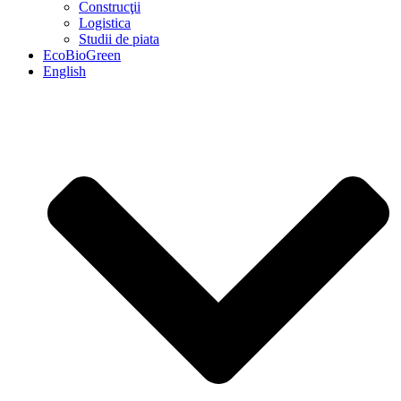
Construcţii
Logistica
Studii de piata
EcoBioGreen
English