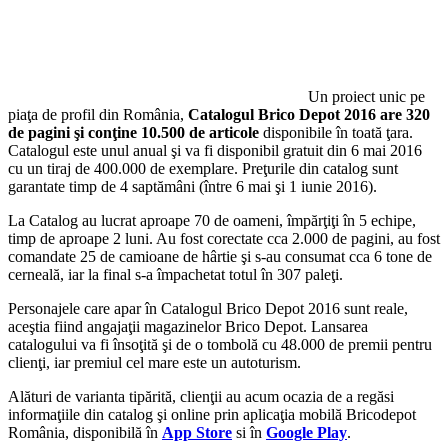
Un proiect unic pe
piaţa de profil din România,
Catalogul Brico Depot 2016 are 320
de pagini şi conţine 10.500 de articole
disponibile în toată ţara.
Catalogul este unul anual şi va fi disponibil gratuit din 6 mai 2016
cu un tiraj de 400.000 de exemplare. Preţurile din catalog sunt
garantate timp de 4 saptămâni (între 6 mai şi 1 iunie 2016).
La Catalog au lucrat aproape 70 de oameni, împărţiţi în 5 echipe,
timp de aproape 2 luni. Au fost corectate cca 2.000 de pagini, au fost
comandate 25 de camioane de hârtie şi s-au consumat cca 6 tone de
cerneală, iar la final s-a împachetat totul în 307 paleţi.
Personajele care apar în Catalogul Brico Depot 2016 sunt reale,
aceştia fiind angajaţii magazinelor Brico Depot. Lansarea
catalogului va fi însoţită şi de o tombolă cu 48.000 de premii pentru
clienţi, iar premiul cel mare este un autoturism.
Alături de varianta tipărită, clienţii au acum ocazia de a regăsi
informaţiile din catalog şi online prin aplicaţia mobilă Bricodepot
România, disponibilă în
App Store
si în
Google Play
.