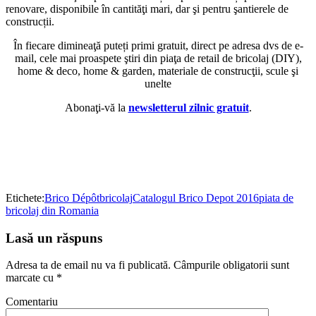
renovare, disponibile în cantităţi mari, dar şi pentru şantierele de
construcții.
În fiecare dimineaţă puteți primi gratuit, direct pe adresa dvs de e-
mail, cele mai proaspete ştiri din piaţa de retail de bricolaj (DIY),
home & deco, home & garden, materiale de construcţii, scule şi
unelte
Abonaţi-vă la
newsletterul zilnic gratuit
.
Etichete:
Brico Dépôt
bricolaj
Catalogul Brico Depot 2016
piata de
bricolaj din Romania
Lasă un răspuns
Adresa ta de email nu va fi publicată.
Câmpurile obligatorii sunt
marcate cu
*
Comentariu