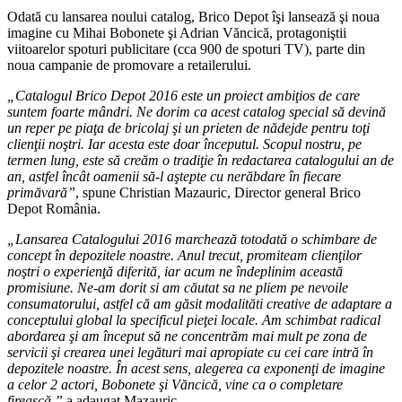
Odată cu lansarea noului catalog, Brico Depot îşi lansează şi noua
imagine cu Mihai Bobonete şi Adrian Văncică, protagoniştii
viitoarelor spoturi publicitare (cca 900 de spoturi TV), parte din
noua campanie de promovare a retailerului.
„Catalogul Brico Depot 2016 este un proiect ambiţios de care
suntem foarte mândri. Ne dorim ca acest catalog special să devină
un reper pe piaţa de bricolaj şi un prieten de nădejde pentru toţi
clienţii noştri. Iar acesta este doar începutul. Scopul nostru, pe
termen lung, este să creăm o tradiţie în redactarea catalogului an de
an, astfel încât oamenii să-l aştepte cu nerăbdare în fiecare
primăvară”
, spune Christian Mazauric, Director general Brico
Depot România.
„Lansarea Catalogului 2016 marchează totodată o schimbare de
concept în depozitele noastre. Anul trecut, promiteam clienţilor
noştri o experienţă diferită, iar acum ne îndeplinim această
promisiune. Ne-am dorit si am căutat sa ne pliem pe nevoile
consumatorului, astfel că am găsit modalităti creative de adaptare a
conceptului global la specificul pieţei locale. Am schimbat radical
abordarea şi am început să ne concentrăm mai mult pe zona de
servicii şi crearea unei legături mai apropiate cu cei care intră în
depozitele noastre. În acest sens, alegerea ca exponenţi de imagine
a celor 2 actori, Bobonete şi Văncică, vine ca o completare
firească,”
a adaugat Mazauric.