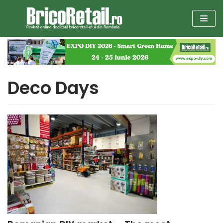
Sari
la
conținut
Deco Days