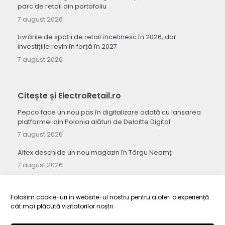
parc de retail din portofoliu
7 august 2026
Livrările de spații de retail încetinesc în 2026, dar
investițiile revin în forță în 2027
7 august 2026
Citește și ElectroRetail.ro
Pepco face un nou pas în digitalizare odată cu lansarea
platformei din Polonia alături de Deloitte Digital
7 august 2026
Altex deschide un nou magazin în Târgu Neamț
7 august 2026
Seria Galaxy Z de la Samsung stabilește un record pentru
cel mai mare număr de precomenzi înregistrat vreodată
Folosim cookie-uri în website-ul nostru pentru a oferi o experiență
7 august 2026
cât mai plăcută vizitatorilor noștri.