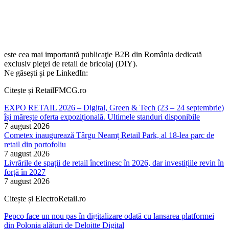
este cea mai importantă publicaţie B2B din România dedicată
exclusiv pieţei de retail de bricolaj (DIY).
Ne găsești și pe LinkedIn:
Citește și RetailFMCG.ro
EXPO RETAIL 2026 – Digital, Green & Tech (23 – 24 septembrie)
își mărește oferta expozițională. Ultimele standuri disponibile
7 august 2026
Cometex inaugurează Târgu Neamț Retail Park, al 18-lea parc de
retail din portofoliu
7 august 2026
Livrările de spații de retail încetinesc în 2026, dar investițiile revin în
forță în 2027
7 august 2026
Citește și ElectroRetail.ro
Pepco face un nou pas în digitalizare odată cu lansarea platformei
din Polonia alături de Deloitte Digital