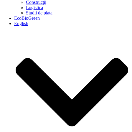
Construcţii
Logistica
Studii de piata
EcoBioGreen
English