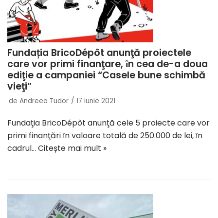
Fundația BricoDépôt anunţă proiectele
care vor primi finanţare, ȋn cea de-a doua
ediţie a campaniei “Casele bune schimbă
vieţi”
de
Andreea Tudor
17 iunie 2021
Fundaţia BricoDépôt anunţă cele 5 proiecte care vor
primi finanţări ȋn valoare totală de 250.000 de lei, ȋn
cadrul…
Citește mai mult »