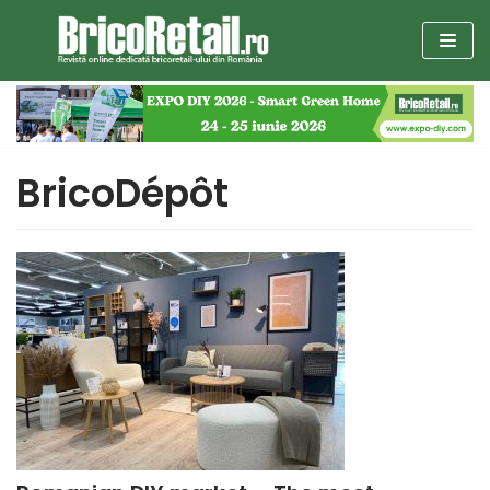
Sari
la
conținut
BricoDépôt