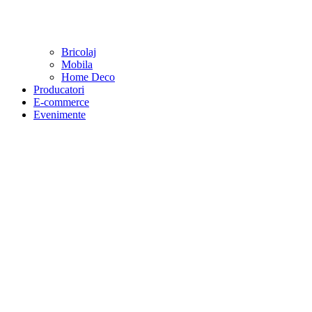
Bricolaj
Mobila
Home Deco
Producatori
E-commerce
Evenimente