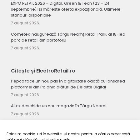
EXPO RETAIL 2026 – Digital, Green & Tech (23 – 24
septembrie) își mărește oferta expozițională. Ultimele
standuri disponibile
7 august 2026
Cometex inaugurează Târgu Neamț Retail Park, al 18-lea
parc de retail din portofoliu
7 august 2026
Citește și ElectroRetail.ro
Pepco face un nou pas în digitalizare odată cu lansarea
platformei din Polonia alături de Deloitte Digital
7 august 2026
Altex deschide un nou magazin în Târgu Neamț
7 august 2026
Seria Galaxy Z de la Samsung stabilește un record pentru
cel mai mare număr de precomenzi înregistrat vreodată
Folosim cookie-uri în website-ul nostru pentru a oferi o experiență
7 august 2026
cât mai plăcută vizitatorilor noștri.