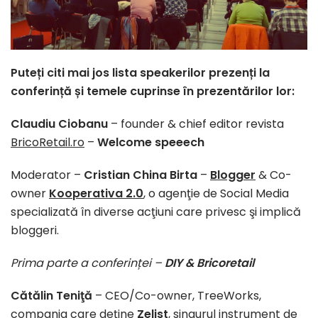
Puteți citi mai jos lista speakerilor prezenți la
conferință și temele cuprinse în prezentărilor lor:
Claudiu Ciobanu
– founder & chief editor revista
BricoRetail.ro
–
Welcome speeech
Moderator –
Cristian China Birta
–
Blogger
& Co-
owner
Kooperativa 2.0
, o agenţie de Social Media
specializată în diverse acţiuni care privesc şi implică
bloggeri.
Prima parte a conferinței –
DIY & Bricoretail
Cătălin Teniţă
– CEO/Co-owner, TreeWorks,
compania care deţine
Zelist
, singurul instrument de