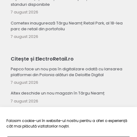
standuri disponibile
7 august 2026
Cometex inaugurează Târgu Neamț Retail Park, al 18-lea
parc de retail din portofoliu
7 august 2026
Citește și ElectroRetail.ro
Pepco face un nou pas în digitalizare odată cu lansarea
platformei din Polonia alături de Deloitte Digital
7 august 2026
Altex deschide un nou magazin în Târgu Neamț
7 august 2026
Seria Galaxy Z de la Samsung stabilește un record pentru
cel mai mare număr de precomenzi înregistrat vreodată
Folosim cookie-uri în website-ul nostru pentru a oferi o experiență
7 august 2026
cât mai plăcută vizitatorilor noștri.