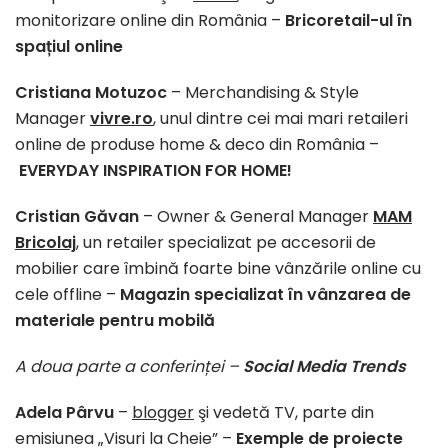
monitorizare online din România –
Bricoretail-ul
în
spațiul online
Cristiana Motuzoc
– Merchandising & Style
Manager
vivre.ro
, unul dintre cei mai mari retaileri
online de produse home & deco din România –
EVERYDAY INSPIRATION FOR HOME!
Cristian Găvan
– Owner & General Manager
MAM
Bricolaj
, un retailer specializat pe accesorii de
mobilier care îmbină foarte bine vânzările online cu
cele offline –
M
agazin specializat în vânzarea de
materiale pentru mobilă
A doua parte a conferinței –
Social Media Trends
Adela Pârvu
–
blogger
şi vedetă TV, parte din
emisiunea „Visuri la Cheie” –
Exemple de proiecte