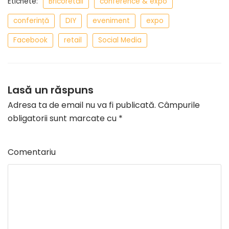
Etichete:
Bricoretail
conference & expo
conferință
DIY
eveniment
expo
Facebook
retail
Social Media
Lasă un răspuns
Adresa ta de email nu va fi publicată.
Câmpurile
obligatorii sunt marcate cu
*
Comentariu