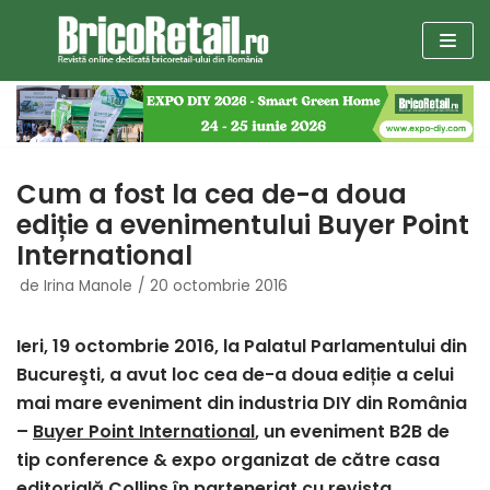
Sari
la
conținut
Cum a fost la cea de-a doua
ediție a evenimentului Buyer Point
International
de
Irina Manole
20 octombrie 2016
Ieri, 19 octombrie 2016, la Palatul Parlamentului din
Bucureşti, a avut loc cea de-a doua ediție a celui
mai mare eveniment din industria DIY din România
–
Buyer Point International
, un eveniment B2B de
tip conference & expo organizat de către casa
editorială Collins în
parteneriat cu revista