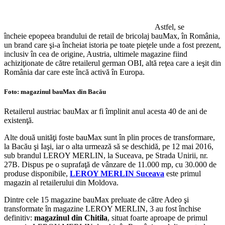
Astfel, se
încheie epopeea brandului de retail de bricolaj bauMax, în România,
un brand care şi-a încheiat istoria pe toate pieţele unde a fost prezent,
inclusiv în cea de origine, Austria, ultimele magazine fiind
achiziţionate de către retailerul german OBI, altă reţea care a ieşit din
România dar care este încă activă în Europa.
Foto: magazinul bauMax din Bacău
Retailerul austriac bauMax ar fi împlinit anul acesta 40 de ani de
existenţă.
Alte două unităţi foste bauMax sunt în plin proces de transformare,
la Bacău şi Iaşi, iar o alta urmează să se deschidă, pe 12 mai 2016,
sub brandul LEROY MERLIN, la Suceava, pe Strada Unirii, nr.
27B. Dispus pe o suprafaţă de vânzare de 11.000 mp, cu 30.000 de
produse disponibile,
LEROY MERLIN Suceava
este primul
magazin al retailerului din Moldova.
Dintre cele 15 magazine bauMax preluate de către Adeo şi
transformate în magazine LEROY MERLIN, 3 au fost închise
definitiv:
magazinul din Chitila
, situat foarte aproape de primul