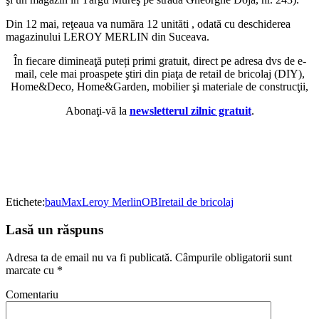
Din 12 mai, reţeaua va număra 12 unităti , odată cu deschiderea
magazinului LEROY MERLIN din Suceava.
În fiecare dimineaţă puteți primi gratuit, direct pe adresa dvs de e-
mail, cele mai proaspete ştiri din piaţa de retail de bricolaj (DIY),
Home&Deco, Home&Garden, mobilier şi materiale de construcţii,
Abonaţi-vă la
newsletterul zilnic gratuit
.
Etichete:
bauMax
Leroy Merlin
OBI
retail de bricolaj
Lasă un răspuns
Adresa ta de email nu va fi publicată.
Câmpurile obligatorii sunt
marcate cu
*
Comentariu