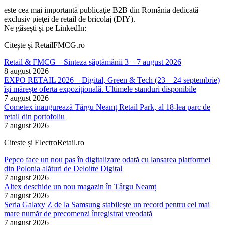
este cea mai importantă publicaţie B2B din România dedicată
exclusiv pieţei de retail de bricolaj (DIY).
Ne găsești și pe LinkedIn:
Citește și RetailFMCG.ro
Retail & FMCG – Sinteza săptămânii 3 – 7 august 2026
8 august 2026
EXPO RETAIL 2026 – Digital, Green & Tech (23 – 24 septembrie)
își mărește oferta expozițională. Ultimele standuri disponibile
7 august 2026
Cometex inaugurează Târgu Neamț Retail Park, al 18-lea parc de
retail din portofoliu
7 august 2026
Citește și ElectroRetail.ro
Pepco face un nou pas în digitalizare odată cu lansarea platformei
din Polonia alături de Deloitte Digital
7 august 2026
Altex deschide un nou magazin în Târgu Neamț
7 august 2026
Seria Galaxy Z de la Samsung stabilește un record pentru cel mai
mare număr de precomenzi înregistrat vreodată
7 august 2026