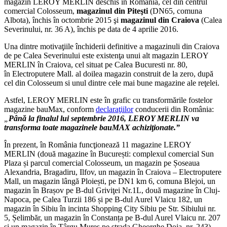
magazin LEROY MERLIN deschis în România, cel din centrul
comercial Colosseum,
magazinul din Piteşti
(DN65, comuna
Albota), închis în octombrie 2015 şi
magazinul din Craiova
(Calea
Severinului, nr. 36 A), închis pe data de 4 aprilie 2016.
Una dintre motivaţiile închiderii definitive a magazinuli din Craiova
de pe Calea Severinului este existenţa unui alt magazin LEROY
MERLIN în Craiova, cel situat pe Calea Bucuresti nr. 80,
în Electroputere Mall. al doilea magazin construit de la zero, după
cel din Colosseum si unul dintre cele mai bune magazine ale reţelei.
Astfel, LEROY MERLIN este în grafic cu transformările fostelor
magazine bauMax, conform
declaraţiilor
conducerii din România:
„
Până la finalul lui septembrie 2016, LEROY MERLIN va
transforma toate magazinele bauMAX achiziţionate.”
În prezent, în România funcţionează 11 magazine LEROY
MERLIN (două magazine în București: complexul comercial Sun
Plaza și parcul comercial Colosseum, un magazin pe Șoseaua
Alexandria, Bragadiru, Ilfov, un magazin în Craiova – Electroputere
Mall, un magazin lângă Ploiești, pe DN1 km 6, comuna Blejoi, un
magazin în Brașov pe B-dul Griviţei Nr.1L, două magazine în Cluj-
Napoca, pe Calea Turzii 186 și pe B-dul Aurel Vlaicu 182, un
magazin în Sibiu în incinta Shopping City Sibiu pe Str. Sibiului nr.
5, Șelimbăr, un magazin în Constanța pe B-dul Aurel Vlaicu nr. 207
şi un magazin în Târgu Mureş pe strada Gheorghe Doja, nr. 243).