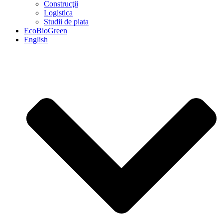
Construcţii
Logistica
Studii de piata
EcoBioGreen
English