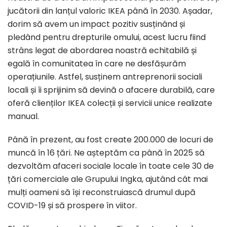
jucătorii din lanțul valoric IKEA până în 2030. Așadar,
dorim să avem un impact pozitiv susținând și
pledând pentru drepturile omului, acest lucru fiind
strâns legat de abordarea noastră echitabilă și
egală în comunitatea în care ne desfășurăm
operațiunile. Astfel, susținem antreprenorii sociali
locali și îi sprijinim să devină o afacere durabilă, care
oferă clienților IKEA colecții și servicii unice realizate
manual.
Până în prezent, au fost create 200.000 de locuri de
muncă în 16 țări. Ne așteptăm ca până în 2025 să
dezvoltăm afaceri sociale locale în toate cele 30 de
țări comerciale ale Grupului Ingka, ajutând cât mai
mulți oameni să își reconstruiască drumul după
COVID-19 și să prospere în viitor.