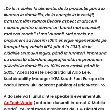
„De la mobilier la alimente, de la producție până la
livrarea la domiciliu, de la energie la investiții,
transformăm radical fiecare aspect al afacerii
noastre pentru a deveni un brand mai accesibil,
mai convenabil și mai durabil. Mai precis, ne
propunem să folosim 100% energie regenerabilă pe
întregul lanț valoric IKEA până în 2030, de la
clădirile Grupului Ingka, până la furnizori. Împreună
cu această abordare aspirațională, ne propunem
și livrări la domiciliu cu 100% zero emisii, până în
2025.”
Aceasta este declarația lui Aldo Lele,
Sustainability Manager IKEA South East Europe din
cadrul interviului acordat publicației BricoRetail.ro.
Aldo Lele va fi unul dintre speakerii evenimentului
GoTech World
(anterior denumit Internet & Mobile
World), cel mai mare eveniment de IT & Digital din