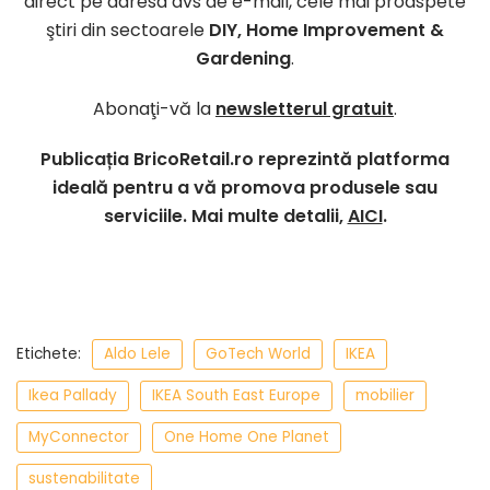
direct pe adresa dvs de e-mail, cele mai proaspete
ştiri din sectoarele
DIY, Home Improvement &
Gardening
.
Abonaţi-vă la
newsletterul gratuit
.
Publicația BricoRetail.ro reprezintă platforma
ideală pentru a vă promova produsele sau
serviciile. Mai multe detalii,
AICI
.
Etichete:
Aldo Lele
GoTech World
IKEA
Ikea Pallady
IKEA South East Europe
mobilier
MyConnector
One Home One Planet
sustenabilitate