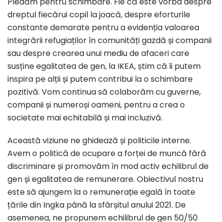
Pledăm pentru schimbare. Fie că este vorba despre
dreptul fiecărui copil la joacă, despre eforturile
constante demarate pentru a evidenția valoarea
integrării refugiaților în comunități gazdă și companii
sau despre crearea unui mediu de afaceri care
susține egalitatea de gen, la IKEA, știm că îi putem
inspira pe alții și putem contribui la o schimbare
pozitivă. Vom continua să colaborăm cu guverne,
companii și numeroși oameni, pentru a crea o
societate mai echitabilă și mai incluzivă.
Această viziune ne ghidează și politicile interne.
Avem o politică de ocupare a forței de muncă fără
discriminare și promovăm în mod activ echilibrul de
gen și egalitatea de remunerare. Obiectivul nostru
este să ajungem la o remunerație egală în toate
țările din Ingka până la sfârșitul anului 2021. De
asemenea, ne propunem echilibrul de gen 50/50