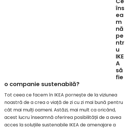
Ce
îns
ea
m
nă
pe
ntr
u
IKE
A
să
fie
o companie sustenabilă?
Tot ceea ce facem în IKEA pornește de la viziunea
noastră de a crea o viață de zi cu zi mai bună pentru
cât mai mulți oameni. Astăzi, mai mult ca oricând,
acest lucru înseamnă oferirea posibilității de a avea
acces la soluțiile sustenabile IKEA de amenajare a