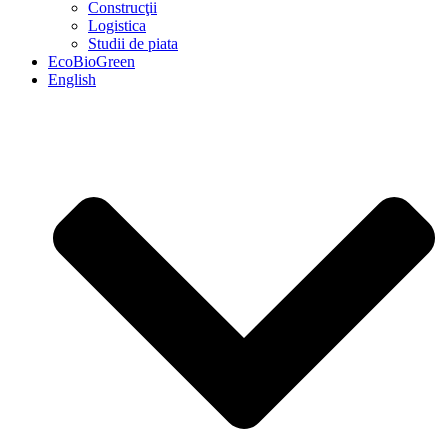
Construcţii
Logistica
Studii de piata
EcoBioGreen
English