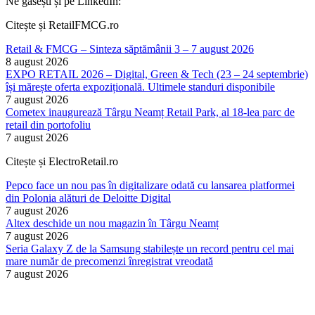
Ne găsești și pe LinkedIn:
Citește și RetailFMCG.ro
Retail & FMCG – Sinteza săptămânii 3 – 7 august 2026
8 august 2026
EXPO RETAIL 2026 – Digital, Green & Tech (23 – 24 septembrie)
își mărește oferta expozițională. Ultimele standuri disponibile
7 august 2026
Cometex inaugurează Târgu Neamț Retail Park, al 18-lea parc de
retail din portofoliu
7 august 2026
Citește și ElectroRetail.ro
Pepco face un nou pas în digitalizare odată cu lansarea platformei
din Polonia alături de Deloitte Digital
7 august 2026
Altex deschide un nou magazin în Târgu Neamț
7 august 2026
Seria Galaxy Z de la Samsung stabilește un record pentru cel mai
mare număr de precomenzi înregistrat vreodată
7 august 2026