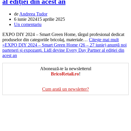
al ediției din acest an
de
Andreea Tudor
6 iunie 2024
15 aprilie 2025
Un comentariu
EXPO DIY 2024 – Smart Green Home, târgul profesional dedicat
produselor din categoriile bricolaj, materiale…
Citește mai mult
»
EXPO DIY 2024 – Smart Green Home (26 – 27 iunie) anunță noi
parteneri și expozanți. Lidl devine Every Day Partner al ediției din
acest an
Abonează-te la newsletterul
BricoRetail.ro
!
Cum arată un newsletter?