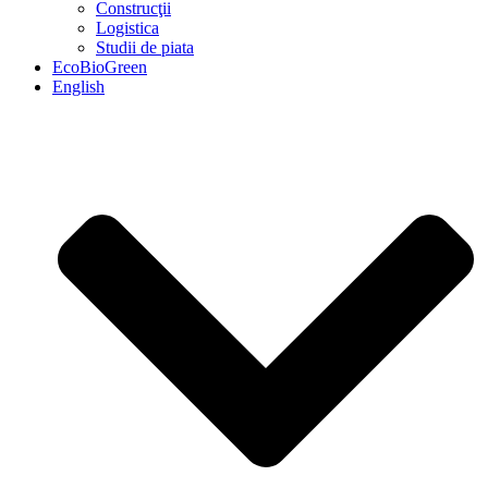
Construcţii
Logistica
Studii de piata
EcoBioGreen
English