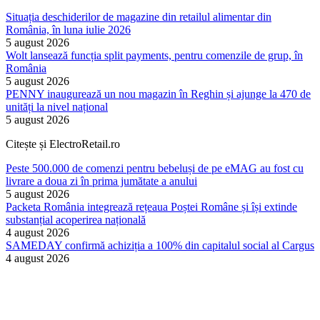
Situația deschiderilor de magazine din retailul alimentar din
România, în luna iulie 2026
5 august 2026
Wolt lansează funcția split payments, pentru comenzile de grup, în
România
5 august 2026
PENNY inaugurează un nou magazin în Reghin și ajunge la 470 de
unități la nivel național
5 august 2026
Citește și ElectroRetail.ro
Peste 500.000 de comenzi pentru bebeluși de pe eMAG au fost cu
livrare a doua zi în prima jumătate a anului
5 august 2026
Packeta România integrează rețeaua Poștei Române și își extinde
substanțial acoperirea națională
4 august 2026
SAMEDAY confirmă achiziția a 100% din capitalul social al Cargus
4 august 2026