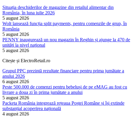
Situația deschiderilor de magazine din retailul alimentar din
România, în luna iulie 2026
5 august 2026
Wolt lansează funcția split payments, pentru comenzile de grup, în
România
5 august 2026
PENNY inaugurează un nou magazin în Reghin și ajunge la 470 de
unități la nivel național
5 august 2026
Citește și ElectroRetail.ro
Grupul PPC prezintă rezultate financiare pentru prima jumătate a
anului 2026
6 august 2026
Peste 500.000 de comenzi pentru bebeluși de pe eMAG au fost cu
livrare a doua zi în prima jumătate a anului
5 august 2026
Packeta România integrează rețeaua Poștei Române și își extinde
substanțial acoperirea națională
4 august 2026