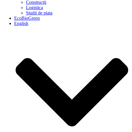
Construcţii
Logistica
Studii de piata
EcoBioGreen
English