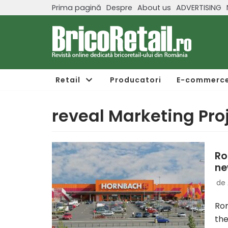
Prima pagină
Despre
About us
ADVERTISING
Sari
la
conținut
Retail
Producatori
E-commerc
reveal Marketing Pro
Ro
ne
de
Rom
th