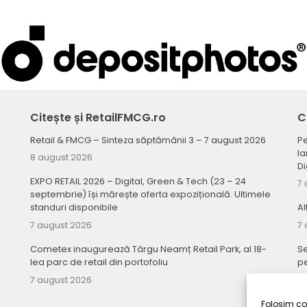
Citește și RetailFMCG.ro
C
Retail & FMCG – Sinteza săptămânii 3 – 7 august 2026
Pe
la
8 august 2026
Di
EXPO RETAIL 2026 – Digital, Green & Tech (23 – 24
7 
septembrie) își mărește oferta expozițională. Ultimele
standuri disponibile
Al
7 august 2026
7 
Cometex inaugurează Târgu Neamț Retail Park, al 18-
Se
lea parc de retail din portofoliu
pe
v
7 august 2026
7 
Folosim coo