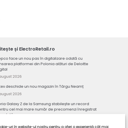
itește și ElectroRetail.ro
pco face un nou pas în digitalizare odată cu
nsarea platformei din Polonia alături de Deloitte
gital
august 2026
tex deschide un nou magazin în Târgu Neamț
august 2026
ria Galaxy Z de la Samsung stabilește un record
ntru cel mai mare număr de precomenzi înregistrat
reodată
august 2026
kie-uri în website-ul nostru pentru a oferi o experiență cât mai