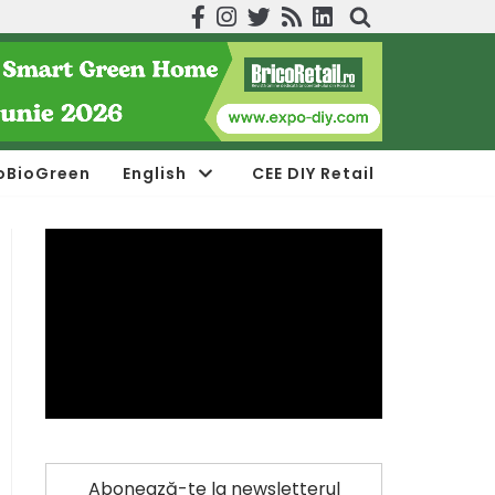
oBioGreen
English
CEE DIY Retail
Abonează-te la newsletterul