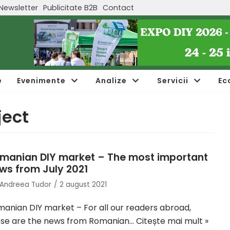
Newsletter
Publicitate B2B
Contact
e
Evenimente
Analize
Servicii
Ec
ject
manian DIY market – The most important
ws from July 2021
Andreea Tudor
2 august 2021
anian DIY market – For all our readers abroad,
ese are the news from Romanian…
Citește mai mult »