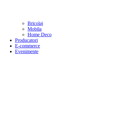
Bricolaj
Mobila
Home Deco
Producatori
E-commerce
Evenimente