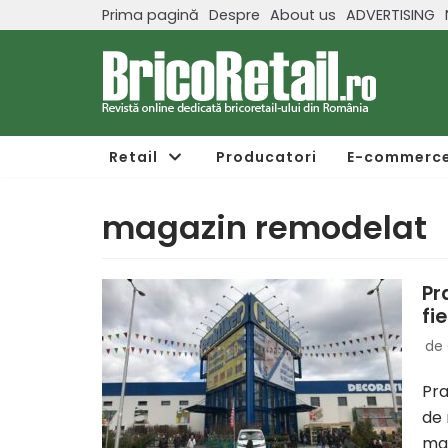
Prima pagină
Despre
About us
ADVERTISING
Sari
la
conținut
Retail
Producatori
E-commerc
magazin remodelat
Pr
fi
de
Pra
de 
mai