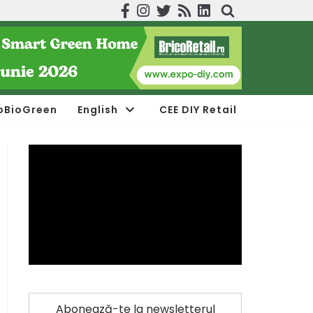
oBioGreen
English
CEE DIY Retail
Abonează-te la newsletterul