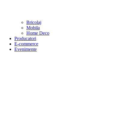
Bricolaj
Mobila
Home Deco
Producatori
E-commerce
Evenimente