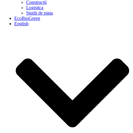
Construcţii
Logistica
Studii de piata
EcoBioGreen
English