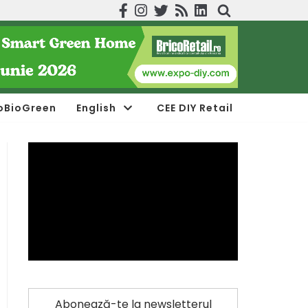
oBioGreen
English
CEE DIY Retail
Abonează-te la newsletterul