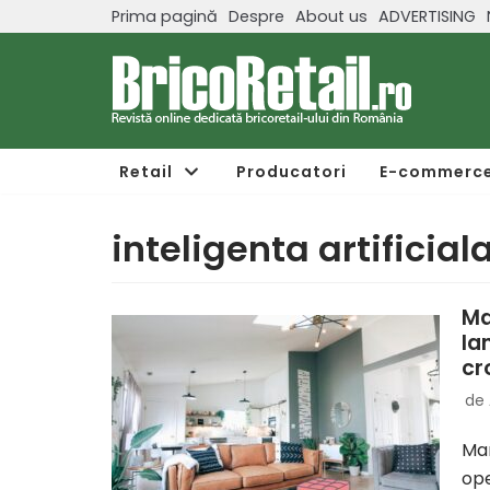
Prima pagină
Despre
About us
ADVERTISING
Sari
la
conținut
Retail
Producatori
E-commerc
inteligenta artificial
Ma
la
cr
de
Mar
ope