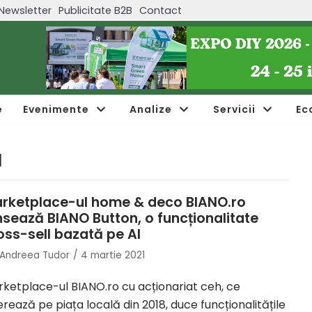
Newsletter
Publicitate B2B
Contact
e
Evenimente
Analize
Servicii
Ec
a
rketplace-ul home & deco BIANO.ro
nsează BIANO Button, o funcționalitate
oss-sell bazată pe AI
Andreea Tudor
4 martie 2021
ketplace-ul BIANO.ro cu acționariat ceh, ce
rează pe piața locală din 2018, duce funcționalitățile