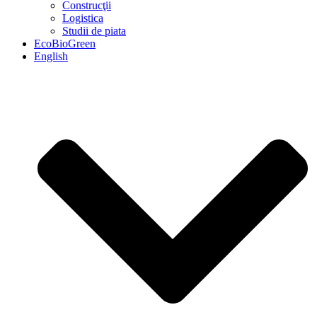
Construcţii
Logistica
Studii de piata
EcoBioGreen
English