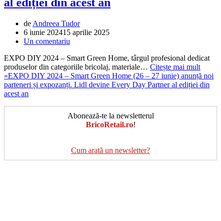
al ediției din acest an
de
Andreea Tudor
6 iunie 2024
15 aprilie 2025
Un comentariu
EXPO DIY 2024 – Smart Green Home, târgul profesional dedicat
produselor din categoriile bricolaj, materiale…
Citește mai mult
»
EXPO DIY 2024 – Smart Green Home (26 – 27 iunie) anunță noi
parteneri și expozanți. Lidl devine Every Day Partner al ediției din
acest an
Abonează-te la newsletterul
BricoRetail.ro
!
Cum arată un newsletter?