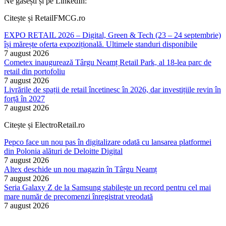
Ne găsești și pe LinkedIn:
Citește și RetailFMCG.ro
EXPO RETAIL 2026 – Digital, Green & Tech (23 – 24 septembrie)
își mărește oferta expozițională. Ultimele standuri disponibile
7 august 2026
Cometex inaugurează Târgu Neamț Retail Park, al 18-lea parc de
retail din portofoliu
7 august 2026
Livrările de spații de retail încetinesc în 2026, dar investițiile revin în
forță în 2027
7 august 2026
Citește și ElectroRetail.ro
Pepco face un nou pas în digitalizare odată cu lansarea platformei
din Polonia alături de Deloitte Digital
7 august 2026
Altex deschide un nou magazin în Târgu Neamț
7 august 2026
Seria Galaxy Z de la Samsung stabilește un record pentru cel mai
mare număr de precomenzi înregistrat vreodată
7 august 2026