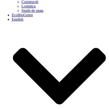
Construcţii
Logistica
Studii de piata
EcoBioGreen
English