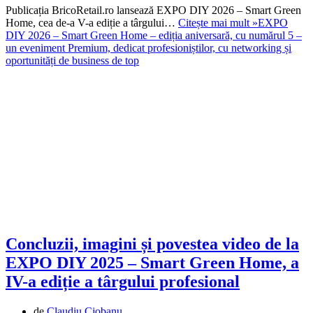
Publicația BricoRetail.ro lansează EXPO DIY 2026 – Smart Green
Home, cea de-a V-a ediție a târgului…
Citește mai mult »
EXPO
DIY 2026 – Smart Green Home – ediția aniversară, cu numărul 5 –
un eveniment Premium, dedicat profesioniștilor, cu networking și
oportunități de business de top
Concluzii, imagini și povestea video de la
EXPO DIY 2025 – Smart Green Home, a
IV-a ediție a târgului profesional
de
Claudiu Ciobanu