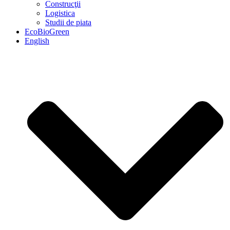
Construcţii
Logistica
Studii de piata
EcoBioGreen
English