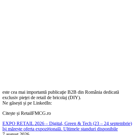
este cea mai importantă publicaţie B2B din România dedicată
exclusiv pieţei de retail de bricolaj (DIY).
Ne găsești și pe LinkedIn:
Citește și RetailFMCG.ro
EXPO RETAIL 2026 – Digital, Green & Tech (23 – 24 septembrie)
își mărește oferta expozițională. Ultimele standuri disponibile
7 august 2026