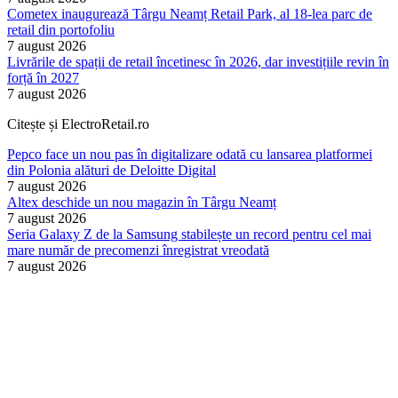
Cometex inaugurează Târgu Neamț Retail Park, al 18-lea parc de
retail din portofoliu
7 august 2026
Livrările de spații de retail încetinesc în 2026, dar investițiile revin în
forță în 2027
7 august 2026
Citește și ElectroRetail.ro
Pepco face un nou pas în digitalizare odată cu lansarea platformei
din Polonia alături de Deloitte Digital
7 august 2026
Altex deschide un nou magazin în Târgu Neamț
7 august 2026
Seria Galaxy Z de la Samsung stabilește un record pentru cel mai
mare număr de precomenzi înregistrat vreodată
7 august 2026