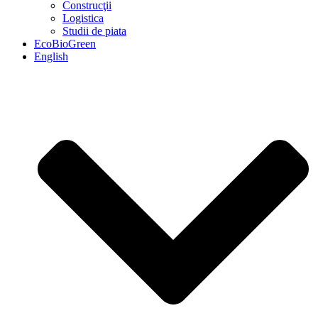
Construcţii
Logistica
Studii de piata
EcoBioGreen
English