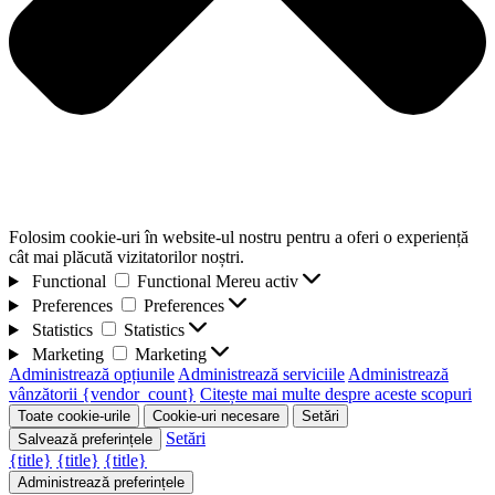
Folosim cookie-uri în website-ul nostru pentru a oferi o experiență
cât mai plăcută vizitatorilor noștri.
Functional
Functional
Mereu activ
Preferences
Preferences
Statistics
Statistics
Marketing
Marketing
Administrează opțiunile
Administrează serviciile
Administrează
vânzătorii {vendor_count}
Citește mai multe despre aceste scopuri
Toate cookie-urile
Cookie-uri necesare
Setări
Setări
Salvează preferințele
{title}
{title}
{title}
Administrează preferințele