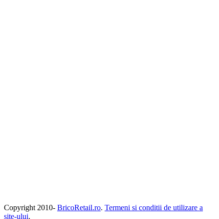
Copyright 2010-
BricoRetail.ro
.
Termeni si conditii de utilizare a
site-ului
.