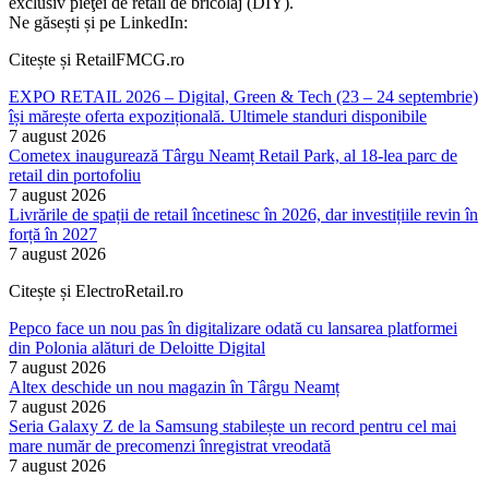
exclusiv pieţei de retail de bricolaj (DIY).
Ne găsești și pe LinkedIn:
Citește și RetailFMCG.ro
EXPO RETAIL 2026 – Digital, Green & Tech (23 – 24 septembrie)
își mărește oferta expozițională. Ultimele standuri disponibile
7 august 2026
Cometex inaugurează Târgu Neamț Retail Park, al 18-lea parc de
retail din portofoliu
7 august 2026
Livrările de spații de retail încetinesc în 2026, dar investițiile revin în
forță în 2027
7 august 2026
Citește și ElectroRetail.ro
Pepco face un nou pas în digitalizare odată cu lansarea platformei
din Polonia alături de Deloitte Digital
7 august 2026
Altex deschide un nou magazin în Târgu Neamț
7 august 2026
Seria Galaxy Z de la Samsung stabilește un record pentru cel mai
mare număr de precomenzi înregistrat vreodată
7 august 2026