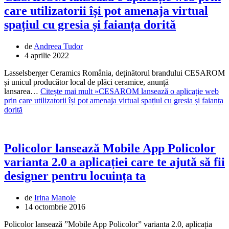
care utilizatorii își pot amenaja virtual
spațiul cu gresia și faianța dorită
de
Andreea Tudor
4 aprilie 2022
Lasselsberger Ceramics România, deținătorul brandului CESAROM
și unicul producător local de plăci ceramice, anunță
lansarea…
Citește mai mult »
CESAROM lansează o aplicație web
prin care utilizatorii își pot amenaja virtual spațiul cu gresia și faianța
dorită
Policolor lansează Mobile App Policolor
varianta 2.0 a aplicației care te ajută să fii
designer pentru locuința ta
de
Irina Manole
14 octombrie 2016
Policolor lansează ”Mobile App Policolor” varianta 2.0, aplicația