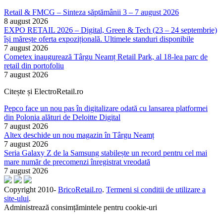
Retail & FMCG – Sinteza săptămânii 3 – 7 august 2026
8 august 2026
EXPO RETAIL 2026 – Digital, Green & Tech (23 – 24 septembrie)
își mărește oferta expozițională. Ultimele standuri disponibile
7 august 2026
Cometex inaugurează Târgu Neamț Retail Park, al 18-lea parc de
retail din portofoliu
7 august 2026
Citește și ElectroRetail.ro
Pepco face un nou pas în digitalizare odată cu lansarea platformei
din Polonia alături de Deloitte Digital
7 august 2026
Altex deschide un nou magazin în Târgu Neamț
7 august 2026
Seria Galaxy Z de la Samsung stabilește un record pentru cel mai
mare număr de precomenzi înregistrat vreodată
7 august 2026
Copyright 2010-
BricoRetail.ro
.
Termeni si conditii de utilizare a
site-ului
.
Administrează consimțămintele pentru cookie-uri