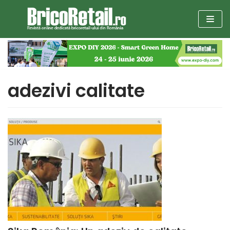
Sari
la
conținut
adezivi calitate