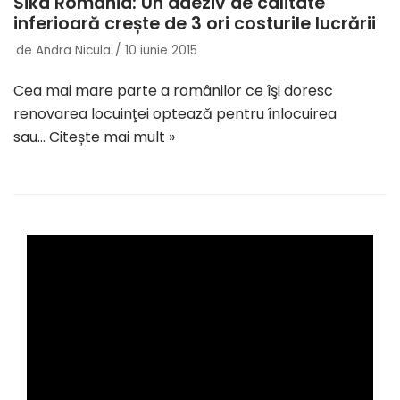
Sika România: Un adeziv de calitate
inferioară crește de 3 ori costurile lucrării
de
Andra Nicula
10 iunie 2015
Cea mai mare parte a românilor ce îşi doresc
renovarea locuinţei optează pentru înlocuirea
sau…
Citește mai mult »