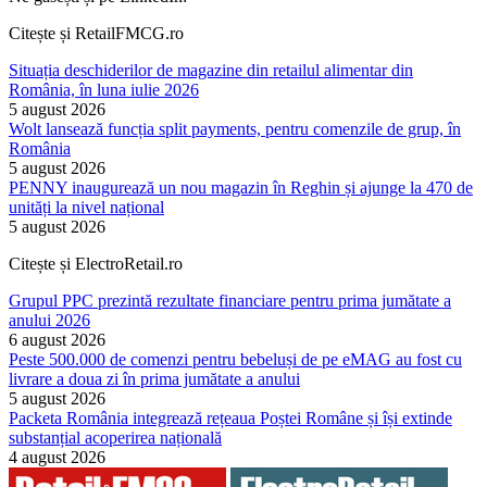
Citește și RetailFMCG.ro
Situația deschiderilor de magazine din retailul alimentar din
România, în luna iulie 2026
5 august 2026
Wolt lansează funcția split payments, pentru comenzile de grup, în
România
5 august 2026
PENNY inaugurează un nou magazin în Reghin și ajunge la 470 de
unități la nivel național
5 august 2026
Citește și ElectroRetail.ro
Grupul PPC prezintă rezultate financiare pentru prima jumătate a
anului 2026
6 august 2026
Peste 500.000 de comenzi pentru bebeluși de pe eMAG au fost cu
livrare a doua zi în prima jumătate a anului
5 august 2026
Packeta România integrează rețeaua Poștei Române și își extinde
substanțial acoperirea națională
4 august 2026