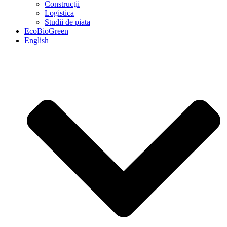
Construcţii
Logistica
Studii de piata
EcoBioGreen
English