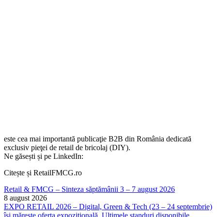
este cea mai importantă publicaţie B2B din România dedicată
exclusiv pieţei de retail de bricolaj (DIY).
Ne găsești și pe LinkedIn:
Citește și RetailFMCG.ro
Retail & FMCG – Sinteza săptămânii 3 – 7 august 2026
8 august 2026
EXPO RETAIL 2026 – Digital, Green & Tech (23 – 24 septembrie)
își mărește oferta expozițională. Ultimele standuri disponibile