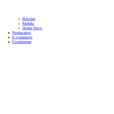
Bricolaj
Mobila
Home Deco
Producatori
E-commerce
Evenimente