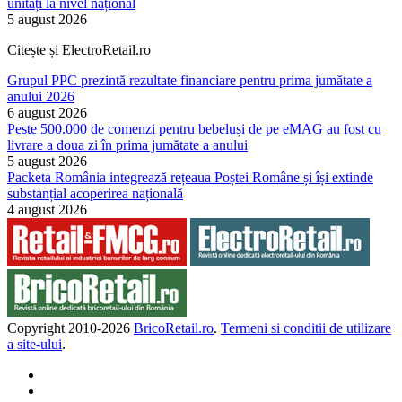
unități la nivel național
5 august 2026
Citește și ElectroRetail.ro
Grupul PPC prezintă rezultate financiare pentru prima jumătate a
anului 2026
6 august 2026
Peste 500.000 de comenzi pentru bebeluși de pe eMAG au fost cu
livrare a doua zi în prima jumătate a anului
5 august 2026
Packeta România integrează rețeaua Poștei Române și își extinde
substanțial acoperirea națională
4 august 2026
Copyright 2010-
2026
BricoRetail.ro
.
Termeni si conditii de utilizare
a site-ului
.