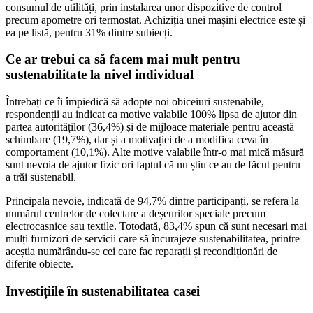
consumul de utilități, prin instalarea unor dispozitive de control
precum apometre ori termostat. Achiziția unei mașini electrice este și
ea pe listă, pentru 31% dintre subiecți.
Ce ar trebui ca să facem mai mult pentru
sustenabilitate la nivel individual
Întrebați ce îi împiedică să adopte noi obiceiuri sustenabile,
respondenții au indicat ca motive valabile 100% lipsa de ajutor din
partea autorităților (36,4%) și de mijloace materiale pentru această
schimbare (19,7%), dar și a motivației de a modifica ceva în
comportament (10,1%). Alte motive valabile într-o mai mică măsură
sunt nevoia de ajutor fizic ori faptul că nu știu ce au de făcut pentru
a trăi sustenabil.
Principala nevoie, indicată de 94,7% dintre participanți, se refera la
numărul centrelor de colectare a deșeurilor speciale precum
electrocasnice sau textile. Totodată, 83,4% spun că sunt necesari mai
mulți furnizori de servicii care să încurajeze sustenabilitatea, printre
aceștia numărându-se cei care fac reparații și recondiționări de
diferite obiecte.
Investițiile în sustenabilitatea casei