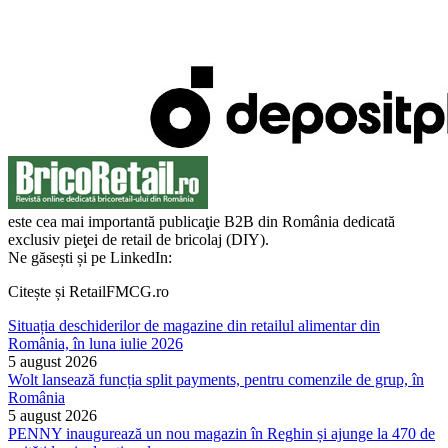
este cea mai importantă publicaţie B2B din România dedicată
exclusiv pieţei de retail de bricolaj (DIY).
Ne găsești și pe LinkedIn:
Citește și RetailFMCG.ro
Situația deschiderilor de magazine din retailul alimentar din
România, în luna iulie 2026
5 august 2026
Wolt lansează funcția split payments, pentru comenzile de grup, în
România
5 august 2026
PENNY inaugurează un nou magazin în Reghin și ajunge la 470 de