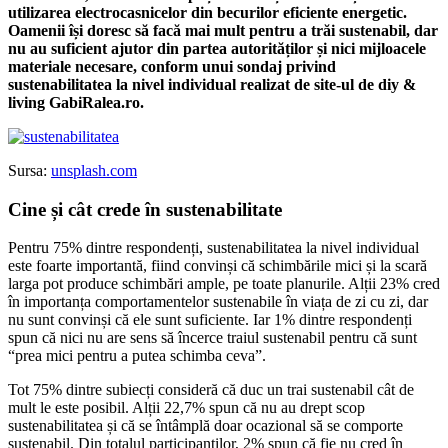
utilizarea electrocasnicelor din becurilor eficiente energetic.
Oamenii își doresc să facă mai mult pentru a trăi sustenabil, dar
nu au suficient ajutor din partea autorităților și nici mijloacele
materiale necesare, conform unui sondaj privind
sustenabilitatea la nivel individual realizat de site-ul de diy &
living GabiRalea.ro.
Sursa:
unsplash.com
Cine și cât crede în sustenabilitate
Pentru 75% dintre respondenți, sustenabilitatea la nivel individual
este foarte importantă, fiind convinși că schimbările mici și la scară
larga pot produce schimbări ample, pe toate planurile. Alții 23% cred
în importanța comportamentelor sustenabile în viața de zi cu zi, dar
nu sunt convinși că ele sunt suficiente. Iar 1% dintre respondenți
spun că nici nu are sens să încerce traiul sustenabil pentru că sunt
“prea mici pentru a putea schimba ceva”.
Tot 75% dintre subiecți consideră că duc un trai sustenabil cât de
mult le este posibil. Alții 22,7% spun că nu au drept scop
sustenabilitatea și că se întâmplă doar ocazional să se comporte
sustenabil. Din totalul participanților, 2% spun că fie nu cred în