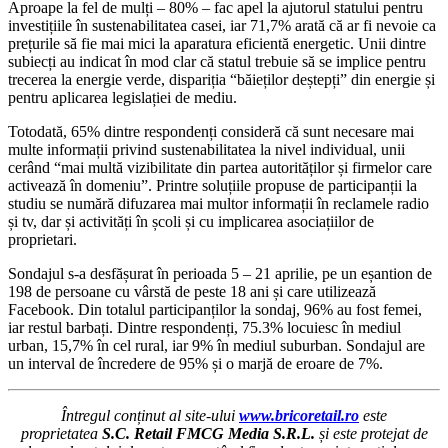
Aproape la fel de mulți – 80% – fac apel la ajutorul statului pentru
investițiile în sustenabilitatea casei, iar 71,7% arată că ar fi nevoie ca
prețurile să fie mai mici la aparatura eficientă energetic. Unii dintre
subiecți au indicat în mod clar că statul trebuie să se implice pentru
trecerea la energie verde, dispariția “băieților deștepți” din energie și
pentru aplicarea legislației de mediu.
Totodată, 65% dintre respondenți consideră că sunt necesare mai
multe informații privind sustenabilitatea la nivel individual, unii
cerând “mai multă vizibilitate din partea autorităților și firmelor care
activează în domeniu”. Printre soluțiile propuse de participanții la
studiu se numără difuzarea mai multor informații în reclamele radio
și tv, dar și activități în școli și cu implicarea asociațiilor de
proprietari.
Sondajul s-a desfășurat în perioada 5 – 21 aprilie, pe un eșantion de
198 de persoane cu vârstă de peste 18 ani și care utilizează
Facebook. Din totalul participanților la sondaj, 96% au fost femei,
iar restul barbați. Dintre respondenți, 75.3% locuiesc în mediul
urban, 15,7% în cel rural, iar 9% în mediul suburban. Sondajul are
un interval de încredere de 95% și o marjă de eroare de 7%.
Întregul conținut al site-ului
www.bricoretail.ro
este
proprietatea
S.C. Retail FMCG Media S.R.L.
și este protejat de