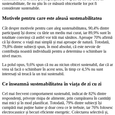
sustenabilitate, fie nu știu în ce măsură obiceiurile lor pot fi
considerate sustenabile.
Motivele pentru care este aleasă sustenabilitatea
Cât despre motivele pentru care aleg sustenabilitatea, 90,4% dintre
participanți își doresc cu tărie un mediu mai curat, iar 89,9% sunt în
totalitate convinși că astfel vor trăi mai sănătos. Aproape 70% afirmă
că își doresc o viață mai simplă și mai aproape de natură. Totodată,
79,8% dintre subiecți spun, în mod absolut, că este nevoie de
contribuția noastră individuală pentru a determina o schimbare la
nivel macro.
La polul opus, 9,6% spun că nu au niciun obicei sustenabil, dar că ar
vrea să facă o schimbare în acest sens, în timp ce 4,5% nu sunt
interesați să treacă la un trai sustenabil.
Ce înseamnă sustenabilitatea în viața de zi cu zi
Cel mai frecvent comportament sustenabil, indicat de 82% dintre
respondenți, privește risipa de alimente, prin cumpărarea în cantități
mai mici și în mod planificat. Totodată, 79% dintre subiecți își
cumpără mai puține haine și doar ceea ce le trebuie, iar 76% folosesc
electrocasnice și becuri eficiente energetic. Colectarea selectivă și,