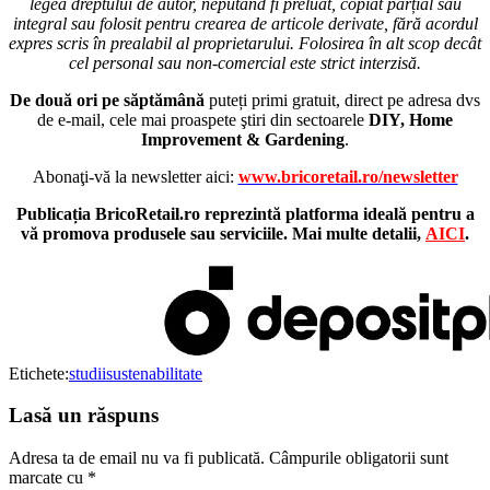
legea dreptului de autor, neputând fi preluat, copiat parțial sau
integral sau folosit pentru crearea de articole derivate, fără acordul
expres scris în prealabil al proprietarului. Folosirea în alt scop decât
cel personal sau non-comercial este strict interzisă.
De două ori pe săptămână
puteți primi gratuit, direct pe adresa dvs
de e-mail, cele mai proaspete ştiri din sectoarele
DIY, Home
Improvement & Gardening
.
Abonaţi-vă la newsletter aici:
www.bricoretail.ro/newsletter
Publicația BricoRetail.ro reprezintă platforma ideală pentru a
vă promova produsele sau serviciile. Mai multe detalii,
AICI
.
Etichete:
studii
sustenabilitate
Lasă un răspuns
Adresa ta de email nu va fi publicată.
Câmpurile obligatorii sunt
marcate cu
*