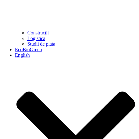
Construcţii
Logistica
Studii de piata
EcoBioGreen
English