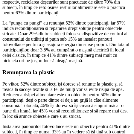
respectiv, reciclarea deșeurilor sunt practicate de către 70% din
subiecți, în timp ce refolosirea resturilor alimentare este o practică
pentru 63% dintre participanți.
La “punga cu pungi” au renunțat 52% dintre participanți, iar 57%
indica recondiționarea și repararea drept soluție pentru obiectele
stricate. Doar 29% dintre subiecți folosesc dispozitive de control al
consumului de utilități și puțin sub 15% au instalat panouri
fotovoltaice pentru a-și asigura energia din surse proprii. Din totalul
participanților, doar 3,5% au cumpărat o mașină electrică în locul
celei clasice, în timp ce 41% dintre subiecți merg mai mult cu
bicicleta ori pe jos, în loc să aleagă mașină.
Renunțarea la plastic
Pe viitor, 52% dintre subiecți își doresc să renunțe la plastic și să
treacă la sacoșe textile și la fel de mulți vor să evite risipa de apă.
Reducerea risipei alimentare este un obiectiv pentru 50% dintre
participanți, deși o parte dintre ei deja au grijă la câte alimente
consumă. Totodată, 46% își doresc să își crească singuri măcar o
parte din hrană, iar 45% vor să recondiționeze și să repare mai des,
în loc să arunce obiectele care s-au stricat.
Instalarea panourilor fotovoltaice este un obiectiv pentru 41% dintre
subiecți, în timp ce numai 33% au în vedere să își țină sub control