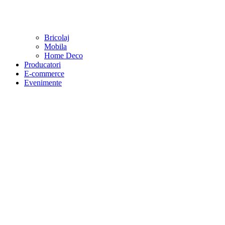
Bricolaj
Mobila
Home Deco
Producatori
E-commerce
Evenimente