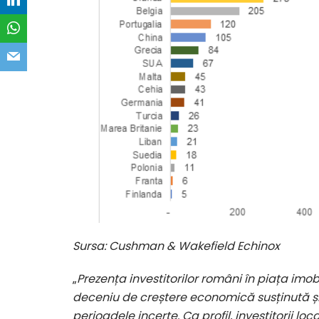
Sursa: Cushman & Wakefield Echinox
„
Prezența investitorilor români în piața imob
deceniu de creștere economică susținută și 
perioadele incerte. Ca profil, investitorii l