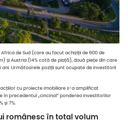
 Africa de Sud (care au facut achiziții de 600 de
) și Austria (14% cotă de piață), două piețe din care
 ani. Următoarele poziții sunt ocupate de investitorii
cțiilor cu proiecte imobiliare s-a amplificat
ce în precedentul „cincinal” ponderea investitorilor
% și 7%.
lui românesc în total volum