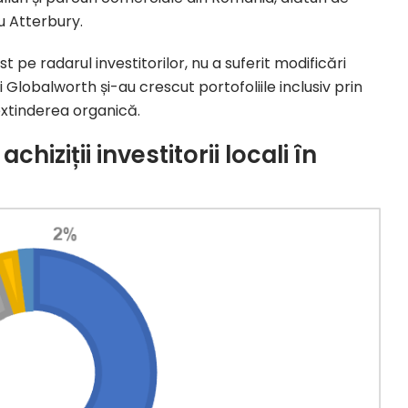
cu Atterbury.
fost pe radarul investitorilor, nu a suferit modificări
și Globalworth și-au crescut portofoliile inclusiv prin
 extinderea organică.
hiziții investitorii locali în