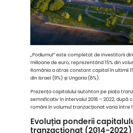
„Podiumul” este completat de investitorii din
milioane de euro, reprezentând 15% din volum
România a atras constant capital în ultimii 15
din Israel (9%) și Ungaria (8%).
Prezența capitalului autohton pe piața tranza
semnificativ în intervalul 2018 – 2022, după 
români în volumul tranzacționat varia între 1
Evoluția ponderii capitalu
tranzacționat (2014-2022)