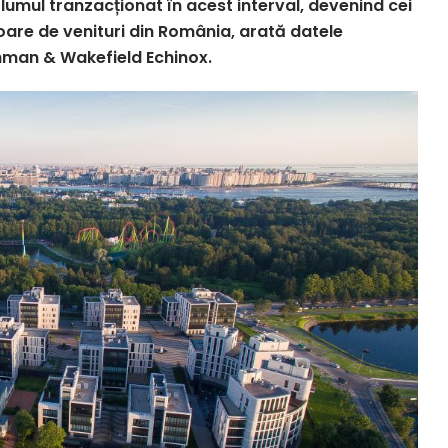
lumul tranzacționat în acest interval, devenind cei
are de venituri din România, arată datele
hman & Wakefield Echinox.