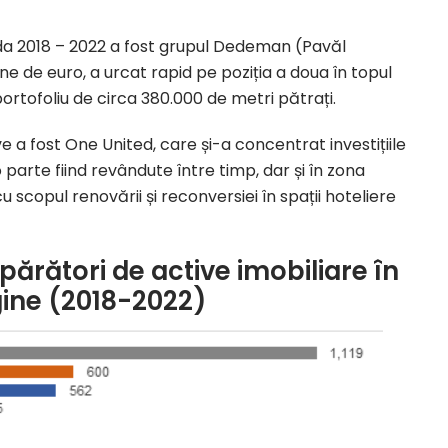
ada 2018 – 2022 a fost grupul Dedeman (Pavăl
ane de euro, a urcat rapid pe poziția a doua în topul
portofoliu de circa 380.000 de metri pătrați.
ive a fost One United, care și-a concentrat investițiile
 o parte fiind revândute între timp, dar și în zona
cu scopul renovării și reconversiei în spații hoteliere
părători de active imobiliare în
ine (2018-2022)