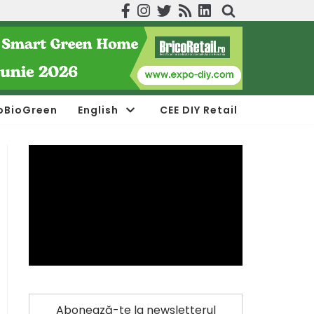
oBioGreen
English
CEE DIY Retail
Abonează-te la newsletterul