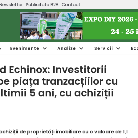
Newsletter
Publicitate B2B
Contact
e
Evenimente
Analize
Servicii
Ec
Echinox: Investitorii
 pe piața tranzacțiilor cu
timii 5 ani, cu achiziții
 achiziții de proprietăți imobiliare cu o valoare de 1,1