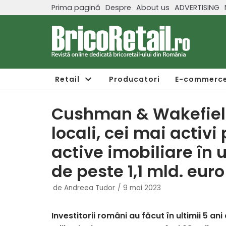
Prima pagină
Despre
About us
ADVERTISING
Sari
la
conținut
Retail
Producatori
E-commerc
Cushman & Wakefield 
locali, cei mai activi
active imobiliare în ul
de peste 1,1 mld. euro
de
Andreea Tudor
9 mai 2023
Investitorii români au făcut în ultimii 5 ani