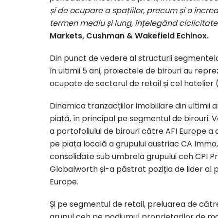
și de ocupare a spațiilor, precum și o încre
termen mediu și lung, înțelegând ciclicitate
Markets, Cushman & Wakefield Echinox.
Din punct de vedere al structurii segmentelo
în ultimii 5 ani, proiectele de birouri au repr
ocupate de sectorul de retail și cel hotelier 
Dinamica tranzacțiilor imobiliare din ultimii 
piață, în principal pe segmentul de birouri.
a portofoliului de birouri către AFI Europe a
pe piața locală a grupului austriac CA Immo,
consolidate sub umbrela grupului ceh CPI Pr
Globalworth și-a păstrat poziția de lider al p
Europe.
Și pe segmentul de retail, preluarea de căt
grupul ceh pe podiumul proprietarilor de mal