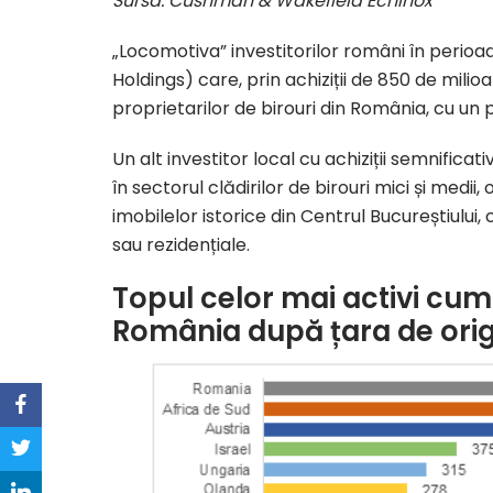
Sursa: Cushman & Wakefield Echinox
„Locomotiva” investitorilor români în perio
Holdings) care, prin achiziții de 850 de milio
proprietarilor de birouri din România, cu un 
Un alt investitor local cu achiziții semnificat
în sectorul clădirilor de birouri mici și medii,
imobilelor istorice din Centrul Bucureștiului, 
sau rezidențiale.
Topul celor mai activi cum
România după țara de orig