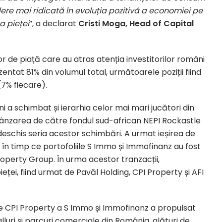
dere mai ridicată în evoluția pozitivă a economiei pe
a pieței
”, a declarat
Cristi Moga, Head of Capital
r de piață care au atras atenția investitorilor români
ezentat 81% din volumul total, următoarele poziții fiind
(7% fiecare).
ani a schimbat și ierarhia celor mai mari jucători din
 Vânzarea de către fondul sud-african NEPI Rockastle
 deschis seria acestor schimbări. A urmat ieșirea de
 în timp ce portofoliile S Immo și Immofinanz au fost
operty Group. În urma acestor tranzacții,
ieței, fiind urmat de Pavăl Holding, CPI Property și AFI
re CPI Property a S Immo și Immofinanz a propulsat
luri și parcuri comerciale din România, alături de