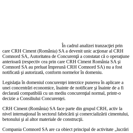
În cadrul analizei tranzacţiei prin
care CRH Ciment (România) SA a devenit unic acţionar al CRH
Comnord SA, Autoritatea de Concurenţă a constatat că o operaţiune
anterioară (respectiv cea prin care CRH Ciment România SA şi
Comnord SA au preluat împreună CRH Comnord SA) nu a fost
notificată şi autorizată, conform normelor în domeniu.
Legislaţia în domeniul concurenţei interzice punerea în aplicare a
unei concentrări economice, înainte de notificare şi înainte de a fi
declarată compatibilă cu un mediu concurenţial normal, printr-o
decizie a Consiliului Concurenţei.
CRH Ciment (România) SA face parte din grupul CRH, activ la
nivel internaţional în sectorul fabricării şi comercializării cimentului,
betonului şi al altor materiale de construcţii.
Compania Comnord SA are ca obiect principal de activitate „lucrări