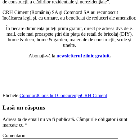
de construcţii a clădirilor rezidenţiale şi nerezidenţiale”.
CRH Ciment (România) SA şi Comnord SA au recunoscut
încălcarea legii şi, ca urmare, au beneficiat de reduceri ale amenzilor.
În fiecare dimineaţă puteți primi gratuit, direct pe adresa dvs de e-
mail, cele mai proaspete ştiri din piaţa de retail de bricolaj (DIY),
home & deco, home & garden, materiale de construcţii, scule şi
unelte.
Abonaţi-vă la
newsletterul zilnic gratuit
.
Etichete:
Comnord
Consiliul Concurenței
CRH Ciment
Lasă un răspuns
Adresa ta de email nu va fi publicată.
Câmpurile obligatorii sunt
marcate cu
*
Comentariu