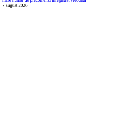
mare număr de precomenzi înregistrat vreodată
7 august 2026