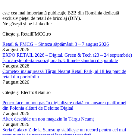
este cea mai importantă publicaţie B2B din România dedicată
exclusiv pieţei de retail de bricolaj (DIY).
Ne găsești și pe LinkedIn:
Citește și RetailFMCG.ro
Retail & FMCG – Sinteza săptămânii 3 – 7 august 2026
8 august 2026
EXPO RETAIL 2026 – Digital, Green & Tech (23 – 24 septembrie)
își mărește oferta expozițională. Ultimele standuri disponibile
7 august 2026
Cometex inaugurează Târgu Neamț Retail Park, al 18-lea parc de
retail din portofoliu
7 august 2026
Citește și ElectroRetail.ro
Pepco face un nou pas în digitalizare odată cu lansarea platformei
din Polonia alături de Deloitte Digital
7 august 2026
Altex deschide un nou magazin în Târgu Neamț
7 august 2026
Seria Galaxy Z de la Samsung stabilește un record pentru cel mai