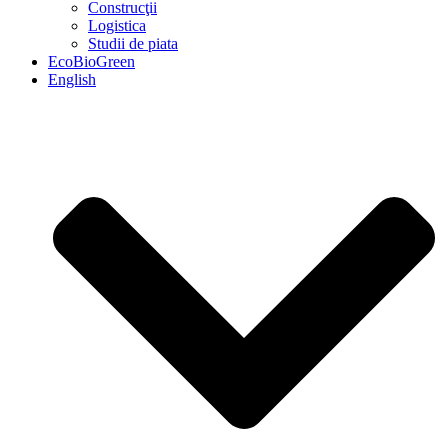
Construcţii
Logistica
Studii de piata
EcoBioGreen
English