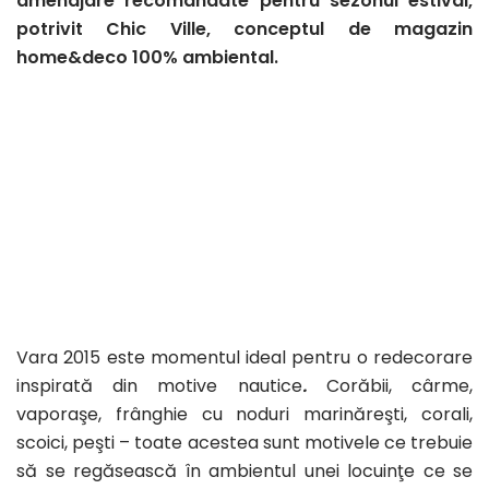
amenajare recomandate pentru sezonul estival,
potrivit Chic Ville, conceptul de magazin
home&deco 100% ambiental.
Vara 2015 este momentul ideal pentru o redecorare
inspirată din motive nautice
.
Corăbii, cârme,
vaporaşe, frânghie cu noduri marinăreşti, corali,
scoici, peşti – toate acestea sunt motivele ce trebuie
să se regăsească în ambientul unei locuinţe ce se