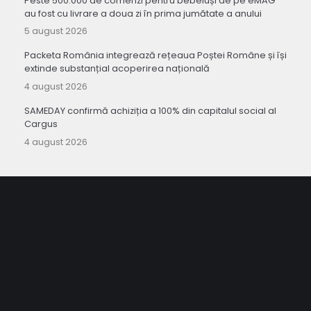
Peste 500.000 de comenzi pentru bebeluși de pe eMAG
au fost cu livrare a doua zi în prima jumătate a anului
5 august 2026
Packeta România integrează rețeaua Poștei Române și își
extinde substanțial acoperirea națională
4 august 2026
SAMEDAY confirmă achiziția a 100% din capitalul social al
Cargus
4 august 2026