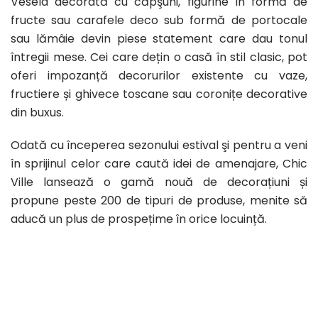
Vesela decorată cu căpşuni, figurine în formă de
fructe sau carafele deco sub formă de portocale
sau lămâie devin piese statement care dau tonul
întregii mese. Cei care dețin o casă în stil clasic, pot
oferi impozanță decorurilor existente cu vaze,
fructiere și ghivece toscane sau coronițe decorative
din buxus.
Odată cu începerea sezonului estival şi pentru a veni
în sprijinul celor care caută idei de amenajare, Chic
Ville lansează o gamă nouă de decorațiuni și
propune peste 200 de tipuri de produse, menite să
aducă un plus de prospețime în orice locuință.