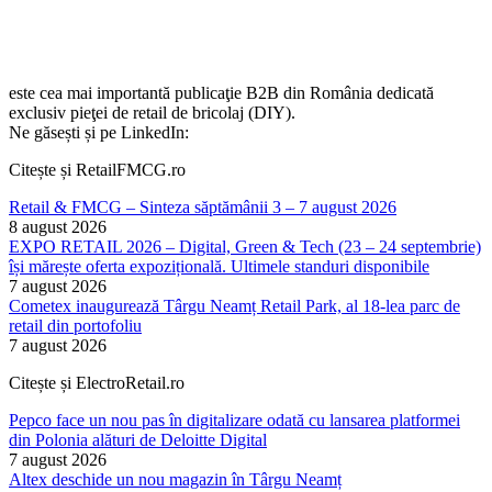
este cea mai importantă publicaţie B2B din România dedicată
exclusiv pieţei de retail de bricolaj (DIY).
Ne găsești și pe LinkedIn:
Citește și RetailFMCG.ro
Retail & FMCG – Sinteza săptămânii 3 – 7 august 2026
8 august 2026
EXPO RETAIL 2026 – Digital, Green & Tech (23 – 24 septembrie)
își mărește oferta expozițională. Ultimele standuri disponibile
7 august 2026
Cometex inaugurează Târgu Neamț Retail Park, al 18-lea parc de
retail din portofoliu
7 august 2026
Citește și ElectroRetail.ro
Pepco face un nou pas în digitalizare odată cu lansarea platformei
din Polonia alături de Deloitte Digital
7 august 2026
Altex deschide un nou magazin în Târgu Neamț