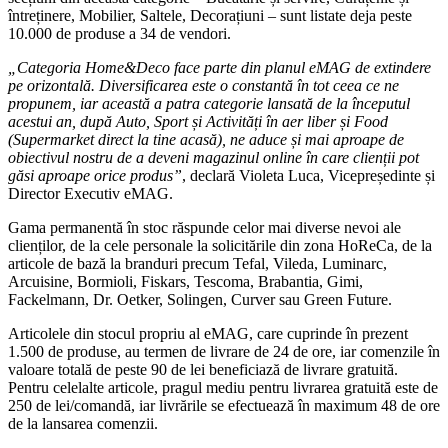
întreținere, Mobilier, Saltele, Decorațiuni – sunt listate deja peste
10.000 de produse a 34 de vendori.
„Categoria Home&Deco face parte din planul eMAG de extindere
pe orizontală. Diversificarea este o constantă în tot ceea ce ne
propunem, iar această a patra categorie lansată de la începutul
acestui an, după Auto, Sport și Activități în aer liber și Food
(Supermarket direct la tine acasă), ne aduce și mai aproape de
obiectivul nostru de a deveni magazinul online în care clienții pot
găsi aproape orice produs”
, declară Violeta Luca, Vicepreședinte și
Director Executiv eMAG.
Gama permanentă în stoc răspunde celor mai diverse nevoi ale
clienților, de la cele personale la solicitările din zona HoReCa, de la
articole de bază la branduri precum Tefal, Vileda, Luminarc,
Arcuisine, Bormioli, Fiskars, Tescoma, Brabantia, Gimi,
Fackelmann, Dr. Oetker, Solingen, Curver sau Green Future.
Articolele din stocul propriu al eMAG, care cuprinde în prezent
1.500 de produse, au termen de livrare de 24 de ore, iar comenzile în
valoare totală de peste 90 de lei beneficiază de livrare gratuită.
Pentru celelalte articole, pragul mediu pentru livrarea gratuită este de
250 de lei/comandă, iar livrările se efectuează în maximum 48 de ore
de la lansarea comenzii.