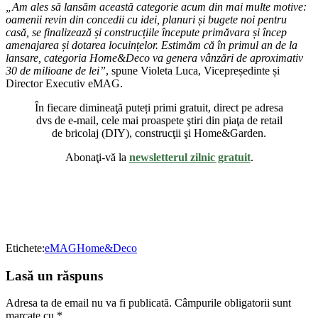
„Am ales să lansăm această categorie acum din mai multe motive:
oamenii revin din concedii cu idei, planuri și bugete noi pentru
casă, se finalizează și construcțiile începute primăvara și încep
amenajarea și dotarea locuințelor. Estimăm că în primul an de la
lansare, categoria Home&Deco va genera vânzări de aproximativ
30 de milioane de lei”
, spune Violeta Luca, Vicepreședinte și
Director Executiv eMAG.
În fiecare dimineaţă puteți primi gratuit, direct pe adresa
dvs de e-mail, cele mai proaspete ştiri din piaţa de retail
de bricolaj (DIY), construcţii şi Home&Garden.
Abonaţi-vă la
newsletterul zilnic gratuit
.
Etichete:
eMAG
Home&Deco
Lasă un răspuns
Adresa ta de email nu va fi publicată.
Câmpurile obligatorii sunt
marcate cu
*