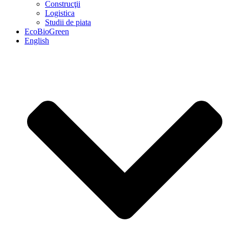
Construcţii
Logistica
Studii de piata
EcoBioGreen
English