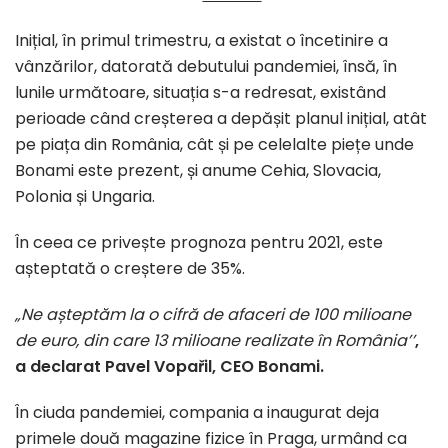
Inițial, în primul trimestru, a existat o încetinire a
vânzărilor, datorată debutului pandemiei, însă, în
lunile următoare, situația s-a redresat, existând
perioade când creșterea a depășit planul inițial, atât
pe piața din România, cât și pe celelalte piețe unde
Bonami este prezent, și anume Cehia, Slovacia,
Polonia și Ungaria.
În ceea ce privește prognoza pentru 2021, este
așteptată o creștere de 35%.
„
Ne așteptăm la o cifră de afaceri de 100 milioane
de euro, din care 13 milioane realizate în România’’
,
a declarat Pavel Vopa
ř
il, CEO Bonami.
În ciuda pandemiei, compania a inaugurat deja
primele două magazine fizice în Praga, urmând ca