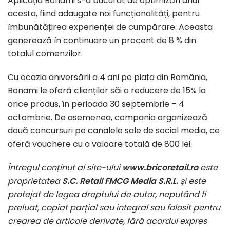
Aplicația
Bonami
s-a bucurat de optimizări anul
acesta, fiind adaugate noi funcționalități, pentru
îmbunătățirea experienței de cumpărare. Aceasta
generează în continuare un procent de 8 % din
totalul comenzilor.
Cu ocazia aniversării a 4 ani pe piața din România,
Bonami le oferă clienților săi o reducere de 15% la
orice produs, în perioada 30 septembrie – 4
octombrie. De asemenea, compania organizează
două concursuri pe canalele sale de social media, ce
oferă vouchere cu o valoare totală de 800 lei.
Întregul conținut al site-ului
www.bricoretail.ro
este
proprietatea
S.C. Retail FMCG Media S.R.L.
și este
protejat de legea dreptului de autor, neputând fi
preluat, copiat parțial sau integral sau folosit pentru
crearea de articole derivate, fără acordul expres