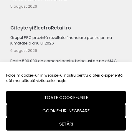
5 august 2026
Citește și ElectroRetail.ro
Grupul PPC prezintă rezultate financiare pentru prima
jumătate a anului 2026
6 august 2026
Peste 500.000 de comenzi pentru bebeluși de pe eMAG
au fost cu livrare a doua zi în prima jumătate a anului
5 august 2026
Folosim cookie-uri în website-ul nostru pentru a oferi o experiență
cât mai plăcută vizitatorilor noștri.
Packeta România integrează rețeaua Poștei Române și își
extinde substanțial acoperirea națională
TOATE COOKIE-URILE
4 august 2026
COOKIE-URI NECESARE
SETĂRI