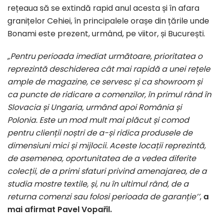
rețeaua să se extindă rapid anul acesta și în afara
granițelor Cehiei, în principalele orașe din țările unde
Bonami este prezent, urmând, pe viitor, și București.
„
Pentru perioada imediat următoare, prioritatea o
reprezintă deschiderea cât mai rapidă a unei rețele
ample de magazine, ce servesc și ca showroom și
ca puncte de ridicare a comenzilor, în primul rând în
Slovacia și Ungaria, urmând apoi România și
Polonia. Este un mod mult mai plăcut și comod
pentru clienții noștri de a-și ridica produsele de
dimensiuni mici și mijlocii. Aceste locații reprezintă,
de asemenea, oportunitatea de a vedea diferite
colecții, de a primi sfaturi privind amenajarea, de a
studia mostre textile, și, nu în ultimul rând, de a
returna comenzi sau folosi perioada de garanție’’
,
a
mai afirmat Pavel Vopařil.