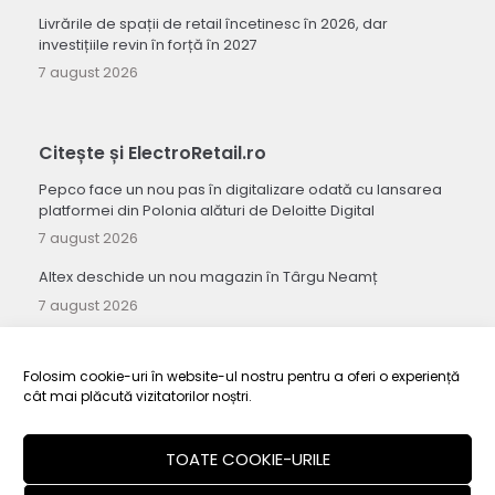
Livrările de spații de retail încetinesc în 2026, dar
investițiile revin în forță în 2027
7 august 2026
Citește și ElectroRetail.ro
Pepco face un nou pas în digitalizare odată cu lansarea
platformei din Polonia alături de Deloitte Digital
7 august 2026
Altex deschide un nou magazin în Târgu Neamț
7 august 2026
Seria Galaxy Z de la Samsung stabilește un record pentru
cel mai mare număr de precomenzi înregistrat vreodată
Folosim cookie-uri în website-ul nostru pentru a oferi o experiență
7 august 2026
cât mai plăcută vizitatorilor noștri.
TOATE COOKIE-URILE