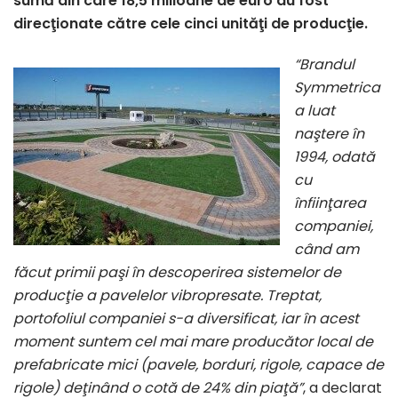
sumă din care 18,5 milioane de euro au fost
direcţionate către cele cinci unităţi de producţie.
“Brandul
Symmetrica
a luat
naştere în
1994, odată
cu
înfiinţarea
companiei,
când am
făcut primii paşi în descoperirea sistemelor de
producţie a pavelelor vibropresate. Treptat,
portofoliul companiei s-a diversificat, iar în acest
moment suntem cel mai mare producător local de
prefabricate mici (pavele, borduri, rigole, capace de
rigole) deţinând o cotă de 24% din piaţă”
, a declarat