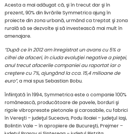
Acesta a mai adăugat că, şi în trecut dar şi în
prezent, 90% din livrările Symmetrica ajung în
proiecte din zona urbană, urmând ca treptat şi zona
rurală să se dezvolte şi să investească mai mult în
amenajare.
“După ce în 2012 am înregistrat un avans cu 5% a
cifrei de afaceri, în ciuda evoluţiei negative a pieţei,
anul trecut afacerile companiei au raportat iar o
creştere cu 7%, ajungând la cca. 15,4 milioane de
euro”
, a mai spus Sebastian Bobu.
Înfiinţată în 1994, Symmetrica este o companie 100%
românească, producătoare de pavele, borduri şi
rigole vibropresate pietonale şi carosabile, cu fabrici
în Vereşti – judeţul Suceava, Podu Iloaiei – judeţul Iaşi,
Bolintin Vale – în apropiere de Bucureşti, Prejmer –
judeţul Braşov şi Şintereag – judeţul Bistriţa.