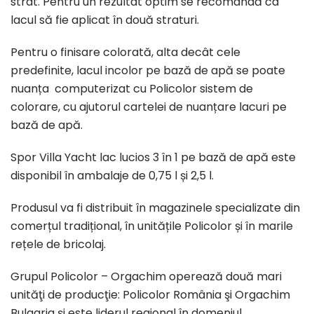
strat. Pentru un rezultat optim se recomandă ca
lacul să fie aplicat în două straturi.
Pentru o finisare colorată, alta decât cele
predefinite, lacul incolor pe bază de apă se poate
nuanța computerizat cu Policolor sistem de
colorare, cu ajutorul cartelei de nuanțare lacuri pe
bază de apă.
Spor Villa Yacht lac lucios 3 în 1 pe bază de apă este
disponibil în ambalaje de 0,75 l și 2,5 l.
Produsul va fi distribuit în magazinele specializate din
comerțul tradițional, în unitățile Policolor și în marile
rețele de bricolaj.
Grupul Policolor – Orgachim operează două mari
unităţi de producţie: Policolor România şi Orgachim
Bulgaria şi este liderul regional în domeniul