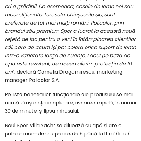
ori a grădinii. De asemenea, casele de lemn noi sau
recondiționate, terasele, chioșcurile șic, sunt
preferate de tot mai mulți români. Policolor, prin
brandul său premium Spor a lucrat la această nouă
rețetă de lac pentru a veni în întâmpinarea clienților
săi, care de acum își pot colora orice suport de lemn
într-o varietate largă de nuanțe. Lacul pe bază de
apă este rezistent, de aceea oferim protecția de 10
ani
”, declară Camelia Dragomirescu, marketing
manager Policolor S.A.
Pe lista beneficiilor funcționale ale produsului se mai
numără ușurința în aplicare, uscarea rapidă, în numai
30 de minute, și lipsa mirosului.
Noul Spor Villa Yacht se diluează cu apă și are o
putere mare de acoperire, de 8 până la 11 m²/litru/