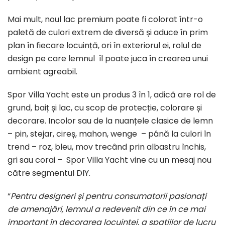
Mai mult, noul lac premium poate fi colorat într-o
paletă de culori extrem de diversă și aduce în prim
plan în fiecare locuință, ori în exteriorul ei, rolul de
design pe care lemnul îl poate juca în crearea unui
ambient agreabil.
Spor Villa Yacht este un produs 3 în 1, adică are rol de
grund, baiț și lac, cu scop de protecție, colorare și
decorare. Incolor sau de la nuanțele clasice de lemn
– pin, stejar, cireș, mahon, wenge – până la culori în
trend – roz, bleu, mov trecând prin albastru închis,
gri sau corai – Spor Villa Yacht vine cu un mesaj nou
către segmentul DIY.
“
Pentru designeri și pentru consumatorii pasionați
de amenajări, lemnul a redevenit din ce în ce mai
important în decorarea locuinței, a spațiilor de lucru