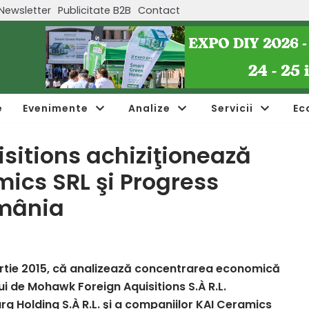
Newsletter
Publicitate B2B
Contact
e
Evenimente
Analize
Servicii
Ec
sitions achiziţionează
ics SRL şi Progress
omânia
martie 2015, că analizează concentrarea economică
ui de Mohawk Foreign Aquisitions S.À R.L.
Holding S.À R.L. şi a companiilor KAI Ceramics