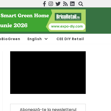
oBioGreen
English
CEE DIY Retail
Abonează-te la newsletterul