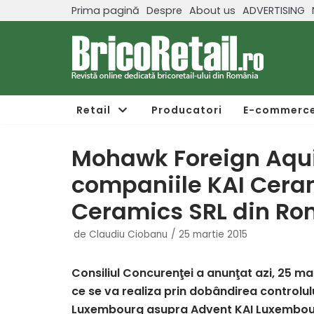
Prima pagină
Despre
About us
ADVERTISING
Sari
la
conținut
Retail
Producatori
E-commerc
Mohawk Foreign Aqui
companiile KAI Ceram
Ceramics SRL din R
de
Claudiu Ciobanu
25 martie 2015
Consiliul Concurenţei a anunţat azi, 25 
ce se va realiza prin dobândirea controlul
Luxembourg asupra Advent KAI Luxembourg 