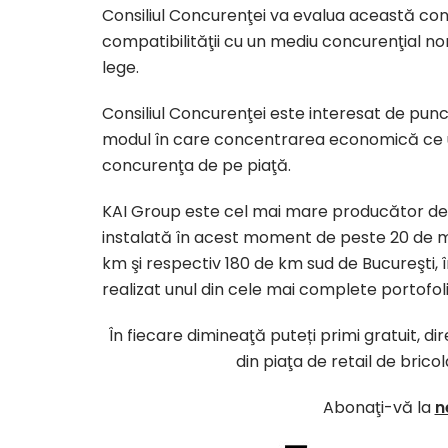
Consiliul Concurenţei va evalua această con
compatibilităţii cu un mediu concurenţial n
lege.
Consiliul Concurenţei este interesat de punctu
modul în care concentrarea economică ce u
concurenţa de pe piaţă.
KAI Group este cel
mai
mare
producător
d
instalată
în
acest moment de
peste
20 de m
km
şi
respectiv 180 de km sud de
Bucureşti
,
realizat unul
din
cele
mai
complete portofoli
În fiecare dimineaţă puteți primi gratuit, d
din piaţa de retail de brico
Abonaţi-vă la
n