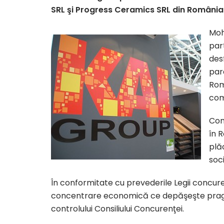
SRL şi Progress Ceramics SRL din România
Moh
par
des
par
Rom
com
Com
în 
plă
soc
În conformitate cu prevederile Legii concure
concentrare economică ce depăşeşte praguri
controlului Consiliului Concurenţei.