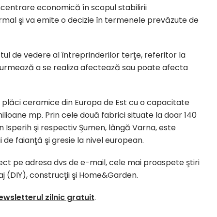
centrare economică în scopul stabilirii
ormal şi va emite o decizie în termenele prevăzute de
l de vedere al întreprinderilor terţe, referitor la
rmează a se realiza afectează sau poate afecta
e
plăci
ceramice
din
Europa
de
Est
cu o capacitate
ilioane mp.
Prin
cele
două
fabrici
situate
la
doar 140
în
Isperih
şi
respectiv Şumen,
lângă
Varna, este
i de
faianţă
şi
gresie
la
nivel european.
irect pe adresa dvs de e-mail, cele mai proaspete ştiri
laj (DIY), construcţii şi Home&Garden.
ewsletterul zilnic gratuit
.