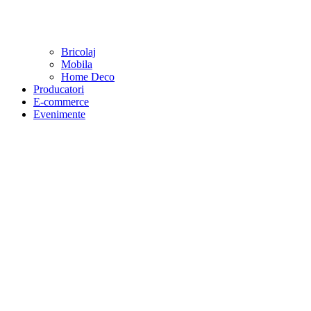
Bricolaj
Mobila
Home Deco
Producatori
E-commerce
Evenimente